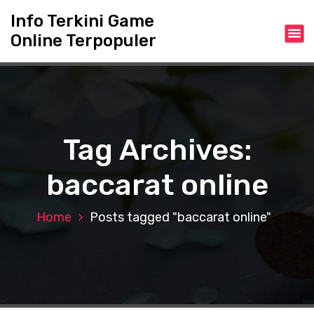
S
Info Terkini Game
k
Online Terpopuler
i
p
t
o
c
o
n
Tag Archives:
t
e
baccarat online
n
t
Home
Posts tagged "baccarat online"