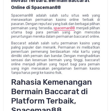
Inovasi Terbaru: Bermain Baccarat
Online di Spaceman88
Spaceman88 adalah salah satu situs web yang
menawarkan permainan kasino online terbaik di
pasaran. Dengan reputasi yang baik dan berbagai pilihan
permainan yang tersedia,
spaceman88
menjadi pilihan
utama bagi para pemain yang ingin mencoba
peruntungan mereka dalam permainan baccarat online.
Baccarat adalah salah satu permainan kasino yang
paling populer dan menarik. Permainan ini melibatkan
penentuan pemenang berdasarkan nilai kartu yang
dimiliki oleh pemain dan bandar. Dengan menghadirkan
sensasi dan keseruan bermain yang tinggi, baccarat
online menjadi pilihan yang tepat bagi para pemain
yang ingin merasakan pengalaman bermain kasino
tanpa harus pergi ke kasino fisik.
Rahasia Kemenangan
Bermain Baccarat di
Platform Terbaik,
Spaceman88