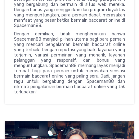
yang bergabung dan bermain di situs web mereka.
Dengan bonus yang menggiurkan dan program loyalitas
yang menguntungkan, para pemain dapat merasakan
manfaat yang besar ketika bermain baccarat online di
Spaceman88.
Dengan demikian, tidak mengherankan bahwa
Spaceman88 menjadi pilihan utama bagi para pemain
yang mencari pengalaman bermain baccarat online
yang terbaik. Dengan reputasi yang baik, layanan yang
terjamin, variasi permainan yang menarik, layanan
pelanggan yang responsif, dan bonus yang
menguntungkan, Spaceman88 memang layak menjadi
tempat bagi para pemain untuk merasakan sensasi
bermain baccarat online yang paling seru. Jadi, jangan
ragu untuk bergabung dengan Spaceman88 dan
nikmati pengalaman bermain baccarat online yang tak
terlupakan!