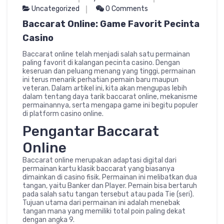
Uncategorized
0 Comments
Baccarat Online: Game Favorit Pecinta
Casino
Baccarat online telah menjadi salah satu permainan
paling favorit di kalangan pecinta casino. Dengan
keseruan dan peluang menang yang tinggi, permainan
ini terus menarik perhatian pemain baru maupun
veteran. Dalam artikel ini, kita akan mengupas lebih
dalam tentang daya tarik baccarat online, mekanisme
permainannya, serta mengapa game ini begitu populer
di platform casino online.
Pengantar Baccarat
Online
Baccarat online merupakan adaptasi digital dari
permainan kartu klasik baccarat yang biasanya
dimainkan di casino fisik. Permainan ini melibatkan dua
tangan, yaitu Banker dan Player. Pemain bisa bertaruh
pada salah satu tangan tersebut atau pada Tie (seri).
Tujuan utama dari permainan ini adalah menebak
tangan mana yang memiliki total poin paling dekat
dengan angka 9.