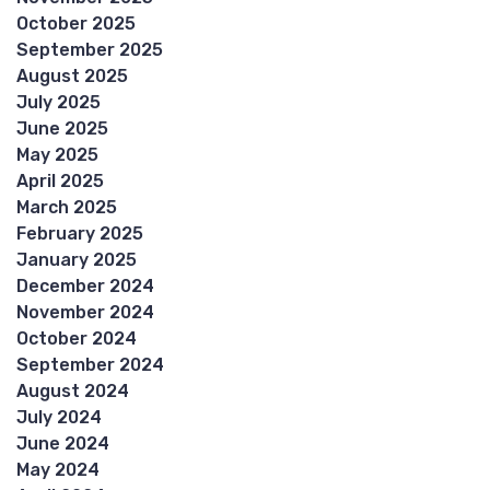
October 2025
September 2025
August 2025
July 2025
June 2025
May 2025
April 2025
March 2025
February 2025
January 2025
December 2024
November 2024
October 2024
September 2024
August 2024
July 2024
June 2024
May 2024