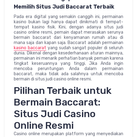
Memilih Situs Judi Baccarat Terbaik
Pada era digital yang semakin canggih ini, permainan
kasino bukan lagi hanya dapat dinikmati di tempat-
tempat kasino fisik. Kini, dengan adanya situs judi
casino online resmi, pemain dapat merasakan serunya
bermain baccarat dari kenyamanan rumah atau di
mana saja dan kapan saja. Baccarat adalah permainan
kasino baccarat
yang sudah sangat populer di seluruh
dunia. Dikenal dengan kesederhanaan aturan mainnya,
permainan ini menarik perhatian banyak pemain karena
tingkat keseruannya yang tinggi. Jika Anda ingin
mencoba peruntungan Anda dalam permainan
baccarat, maka tidak ada salahnya untuk mencoba
bermain di situs judi casino online resmi.
Pilihan Terbaik untuk
Bermain Baccarat:
Situs Judi Casino
Online Resmi
Casino online merupakan platform yang menyediakan