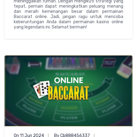
meninggalkan rumah. Dengan mengikuti strategi yang
tepat, pemain dapat meningkatkan peluang menang
dan meraih kemenangan besar dalam permainan
Baccarat online. Jadi, jangan ragu untuk mencoba
keberuntungan Anda dalam permainan kasino online
yang legendaris ini. Selamat bermain!
On 11 Jun 2024
By Cb888456337