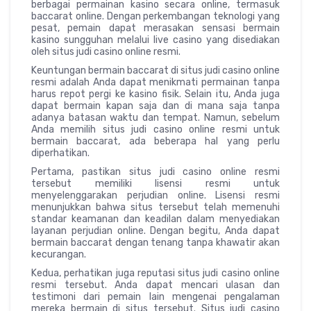
berbagai permainan kasino secara online, termasuk
baccarat online. Dengan perkembangan teknologi yang
pesat, pemain dapat merasakan sensasi bermain
kasino sungguhan melalui live casino yang disediakan
oleh situs judi casino online resmi.
Keuntungan bermain baccarat di situs judi casino online
resmi adalah Anda dapat menikmati permainan tanpa
harus repot pergi ke kasino fisik. Selain itu, Anda juga
dapat bermain kapan saja dan di mana saja tanpa
adanya batasan waktu dan tempat. Namun, sebelum
Anda memilih situs judi casino online resmi untuk
bermain baccarat, ada beberapa hal yang perlu
diperhatikan.
Pertama, pastikan situs judi casino online resmi
tersebut memiliki lisensi resmi untuk
menyelenggarakan perjudian online. Lisensi resmi
menunjukkan bahwa situs tersebut telah memenuhi
standar keamanan dan keadilan dalam menyediakan
layanan perjudian online. Dengan begitu, Anda dapat
bermain baccarat dengan tenang tanpa khawatir akan
kecurangan.
Kedua, perhatikan juga reputasi situs judi casino online
resmi tersebut. Anda dapat mencari ulasan dan
testimoni dari pemain lain mengenai pengalaman
mereka bermain di situs tersebut. Situs judi casino