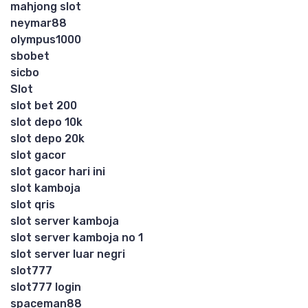
mahjong slot
neymar88
olympus1000
sbobet
sicbo
Slot
slot bet 200
slot depo 10k
slot depo 20k
slot gacor
slot gacor hari ini
slot kamboja
slot qris
slot server kamboja
slot server kamboja no 1
slot server luar negri
slot777
slot777 login
spaceman88