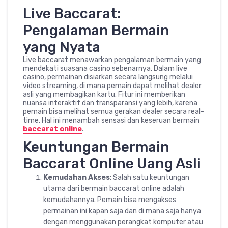
Live Baccarat:
Pengalaman Bermain
yang Nyata
Live baccarat menawarkan pengalaman bermain yang
mendekati suasana casino sebenarnya. Dalam live
casino, permainan disiarkan secara langsung melalui
video streaming, di mana pemain dapat melihat dealer
asli yang membagikan kartu. Fitur ini memberikan
nuansa interaktif dan transparansi yang lebih, karena
pemain bisa melihat semua gerakan dealer secara real-
time. Hal ini menambah sensasi dan keseruan bermain
baccarat online
.
Keuntungan Bermain
Baccarat Online Uang Asli
Kemudahan Akses
: Salah satu keuntungan
utama dari bermain baccarat online adalah
kemudahannya. Pemain bisa mengakses
permainan ini kapan saja dan di mana saja hanya
dengan menggunakan perangkat komputer atau