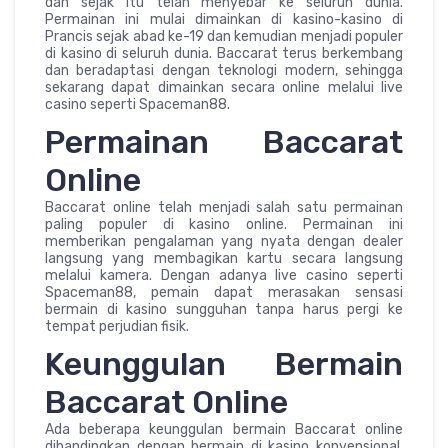
dan sejak itu telah menyebar ke seluruh dunia.
Permainan ini mulai dimainkan di kasino-kasino di
Prancis sejak abad ke-19 dan kemudian menjadi populer
di kasino di seluruh dunia. Baccarat terus berkembang
dan beradaptasi dengan teknologi modern, sehingga
sekarang dapat dimainkan secara online melalui live
casino seperti Spaceman88.
Permainan Baccarat
Online
Baccarat online telah menjadi salah satu permainan
paling populer di kasino online. Permainan ini
memberikan pengalaman yang nyata dengan dealer
langsung yang membagikan kartu secara langsung
melalui kamera. Dengan adanya live casino seperti
Spaceman88, pemain dapat merasakan sensasi
bermain di kasino sungguhan tanpa harus pergi ke
tempat perjudian fisik.
Keunggulan Bermain
Baccarat Online
Ada beberapa keunggulan bermain Baccarat online
dibandingkan dengan bermain di kasino konvensional.