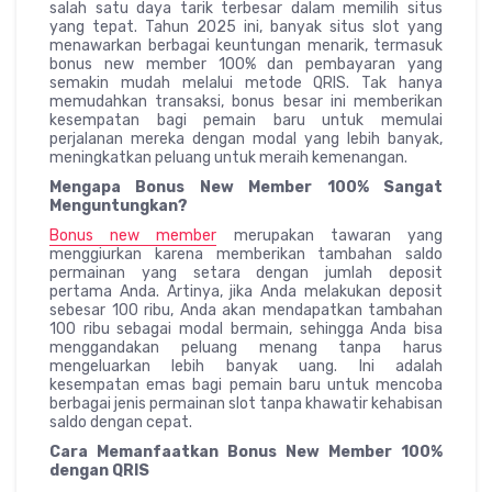
salah satu daya tarik terbesar dalam memilih situs
yang tepat. Tahun 2025 ini, banyak situs slot yang
menawarkan berbagai keuntungan menarik, termasuk
bonus new member 100% dan pembayaran yang
semakin mudah melalui metode QRIS. Tak hanya
memudahkan transaksi, bonus besar ini memberikan
kesempatan bagi pemain baru untuk memulai
perjalanan mereka dengan modal yang lebih banyak,
meningkatkan peluang untuk meraih kemenangan.
Mengapa Bonus New Member 100% Sangat
Menguntungkan?
Bonus new member
merupakan tawaran yang
menggiurkan karena memberikan tambahan saldo
permainan yang setara dengan jumlah deposit
pertama Anda. Artinya, jika Anda melakukan deposit
sebesar 100 ribu, Anda akan mendapatkan tambahan
100 ribu sebagai modal bermain, sehingga Anda bisa
menggandakan peluang menang tanpa harus
mengeluarkan lebih banyak uang. Ini adalah
kesempatan emas bagi pemain baru untuk mencoba
berbagai jenis permainan slot tanpa khawatir kehabisan
saldo dengan cepat.
Cara Memanfaatkan Bonus New Member 100%
dengan QRIS