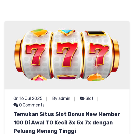
On 16 Jul 2025
By admin
Slot
0 Comments
Temukan Situs Slot Bonus New Member
100 Di Awal TO Kecil 3x 5x 7x dengan
Peluang Menang Tinggi