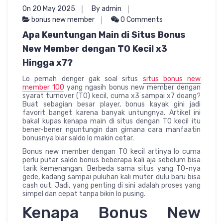
On 20 May 2025
By admin
bonus new member
0 Comments
Apa Keuntungan Main di Situs Bonus
New Member dengan TO Kecil x3
Hingga x7?
Lo pernah denger gak soal situs
situs bonus new
member 100
yang ngasih bonus new member dengan
syarat turnover (TO) kecil, cuma x3 sampai x7 doang?
Buat sebagian besar player, bonus kayak gini jadi
favorit banget karena banyak untungnya. Artikel ini
bakal kupas kenapa main di situs dengan TO kecil itu
bener-bener nguntungin dan gimana cara manfaatin
bonusnya biar saldo lo makin cetar.
Bonus new member dengan TO kecil artinya lo cuma
perlu putar saldo bonus beberapa kali aja sebelum bisa
tarik kemenangan. Berbeda sama situs yang TO-nya
gede, kadang sampai puluhan kali muter dulu baru bisa
cash out. Jadi, yang penting di sini adalah proses yang
simpel dan cepat tanpa bikin lo pusing.
Kenapa Bonus New