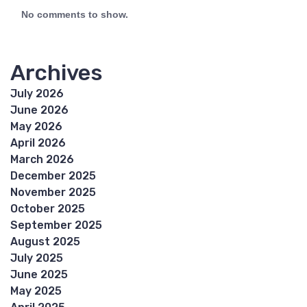
No comments to show.
Archives
July 2026
June 2026
May 2026
April 2026
March 2026
December 2025
November 2025
October 2025
September 2025
August 2025
July 2025
June 2025
May 2025