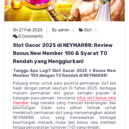
On 27 Feb 2025
By admin
Slot
0 Comments
Slot Gacor 2025 di NEYMAR88: Review
Bonus New Member 100 & Syarat TO
Rendah yang Menggiurkan!
Tunggu Apa Lagi? Slot Gacor 2025 + Bonus New
Member 100 dengan TO Rendah di NEYMAR88!
Peluang emas untuk para pecinta permainan slot kini
hadir dengan penuh kejutan! Di tahun 2025, berbagai
macam permainan slot gacor semakin populer di
kalangan para pemain, terutama
situs slot bonus new
member
bagi mereka yang mencari kesenangan dan
keuntungan. Salah satu pilihan terbaik untuk
menikmati permainan slot yang menyenangkan adalah
NEYMAR88, situs yang menawarkan berbagai
keuntungan menarik, mulai dari bonus new member
hingga persyaratan turnover (TO) yang rendah.