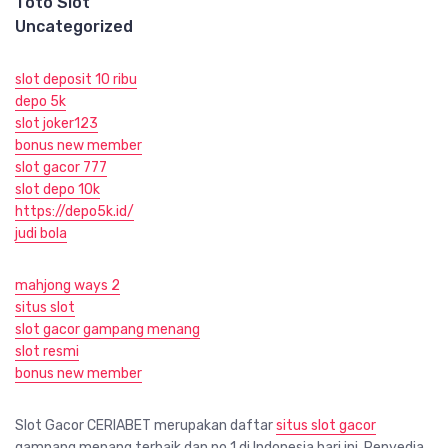
Toto Slot
Uncategorized
slot deposit 10 ribu
depo 5k
slot joker123
bonus new member
slot gacor 777
slot depo 10k
https://depo5k.id/
judi bola
mahjong ways 2
situs slot
slot gacor gampang menang
slot resmi
bonus new member
Slot Gacor CERIABET merupakan daftar
situs slot gacor
gampang menang terbaik dan no 1 di Indonesia hari ini. Penyedia