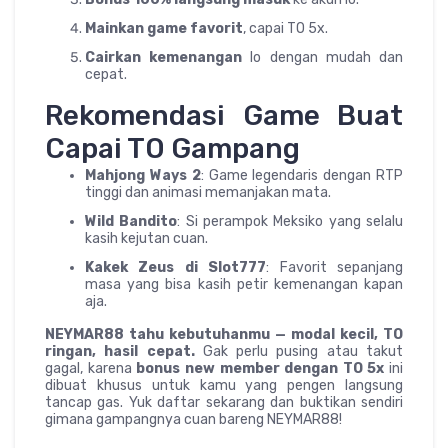
Mainkan game favorit
, capai TO 5x.
Cairkan kemenangan
lo dengan mudah dan
cepat.
Rekomendasi Game Buat
Capai TO Gampang
Mahjong Ways 2
: Game legendaris dengan RTP
tinggi dan animasi memanjakan mata.
Wild Bandito
: Si perampok Meksiko yang selalu
kasih kejutan cuan.
Kakek Zeus di Slot777
: Favorit sepanjang
masa yang bisa kasih petir kemenangan kapan
aja.
NEYMAR88 tahu kebutuhanmu — modal kecil, TO
ringan, hasil cepat.
Gak perlu pusing atau takut
gagal, karena
bonus new member dengan TO 5x
ini
dibuat khusus untuk kamu yang pengen langsung
tancap gas. Yuk daftar sekarang dan buktikan sendiri
gimana gampangnya cuan bareng NEYMAR88!