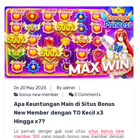
On 20 May 2025
By admin
bonus new member
0 Comments
Apa Keuntungan Main di Situs Bonus
New Member dengan TO Kecil x3
Hingga x7?
Lo pernah denger gak soal situs
situs bonus new
member 100
yang ngasih bonus new member dengan