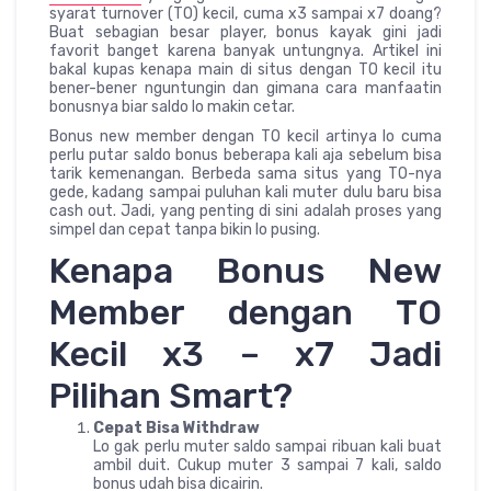
syarat turnover (TO) kecil, cuma x3 sampai x7 doang?
Buat sebagian besar player, bonus kayak gini jadi
favorit banget karena banyak untungnya. Artikel ini
bakal kupas kenapa main di situs dengan TO kecil itu
bener-bener nguntungin dan gimana cara manfaatin
bonusnya biar saldo lo makin cetar.
Bonus new member dengan TO kecil artinya lo cuma
perlu putar saldo bonus beberapa kali aja sebelum bisa
tarik kemenangan. Berbeda sama situs yang TO-nya
gede, kadang sampai puluhan kali muter dulu baru bisa
cash out. Jadi, yang penting di sini adalah proses yang
simpel dan cepat tanpa bikin lo pusing.
Kenapa Bonus New
Member dengan TO
Kecil x3 – x7 Jadi
Pilihan Smart?
Cepat Bisa Withdraw
Lo gak perlu muter saldo sampai ribuan kali buat
ambil duit. Cukup muter 3 sampai 7 kali, saldo
bonus udah bisa dicairin.