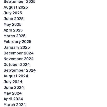
September 2025
August 2025
July 2025
June 2025
May 2025
April 2025
March 2025
February 2025
January 2025
December 2024
November 2024
October 2024
September 2024
August 2024
July 2024
June 2024
May 2024
April 2024
March 2024