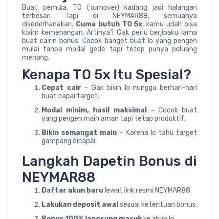
Buat pemula, TO (turnover) kadang jadi halangan
terbesar. Tapi di NEYMAR88, semuanya
disederhanakan.
Cuma butuh TO 5x
, kamu udah bisa
klaim kemenangan. Artinya? Gak perlu berjibaku lama
buat cairin bonus. Cocok banget buat lo yang pengen
mulai tanpa modal gede tapi tetep punya peluang
menang.
Kenapa TO 5x Itu Spesial?
Cepat cair
– Gak bikin lo nunggu berhari-hari
buat capai target.
Modal minim, hasil maksimal
– Cocok buat
yang pengen main aman tapi tetap produktif.
Bikin semangat main
– Karena lo tahu target
gampang dicapai.
Langkah Dapetin Bonus di
NEYMAR88
Daftar akun baru
lewat link resmi NEYMAR88.
Lakukan deposit awal
sesuai ketentuan bonus.
Bonus 100% langsung masuk
ke akun lo.