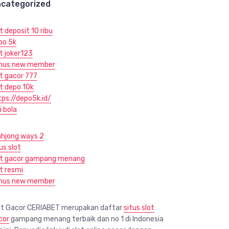
categorized
t deposit 10 ribu
po 5k
ot joker123
nus new member
ot gacor 777
ot depo 10k
tps://depo5k.id/
i bola
hjong ways 2
us slot
ot gacor gampang menang
ot resmi
nus new member
ot Gacor CERIABET merupakan daftar
situs slot
cor
gampang menang terbaik dan no 1 di Indonesia