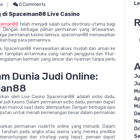
L
no
0 Comments
 di Spaceman88 Live Casino
R
ceman88
telah menjadi salah satu destinasi utama bagi
 Dengan berbagai pilihan permainan yang ditawarkan,
rbagai permainan kasino lainnya, spaceman88 menawarkan
kan bagi para pemainnya.
emuka, Spaceman88 menawarkan akses mudah dan aman ke
gan tampilan antarmuka yang ramah pengguna dan fitur-
pengalaman bermain yang lancar dan nyaman tanpa perlu
A
am Dunia Judi Online:
Ju
Ju
man88
Ma
rkan oleh Live Casino Spaceman88 adalah sicbo dadu,
Ap
 judi kasino. Dalam permainan sicbo dadu, pemain dapat
Ma
n muncul saat dadu dilemparkan. Dengan berbagai opsi
empatan untuk meraih kemenangan besar dalam permainan
D
N
arkan permainan roulette online yang menarik. Dalam
Oc
 taruhan pada angka atau warna yang mereka prediksi
S
eberuntungan dan strategi yang tepat, pemain dapat