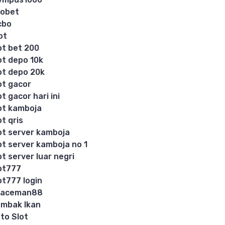
obet
cbo
ot
ot bet 200
ot depo 10k
ot depo 20k
ot gacor
ot gacor hari ini
ot kamboja
ot qris
ot server kamboja
ot server kamboja no 1
ot server luar negri
ot777
ot777 login
paceman88
mbak Ikan
to Slot