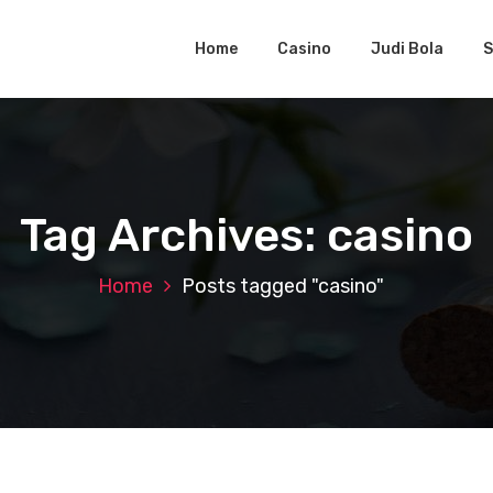
Home
Casino
Judi Bola
S
Tag Archives: casino
Home
Posts tagged "casino"