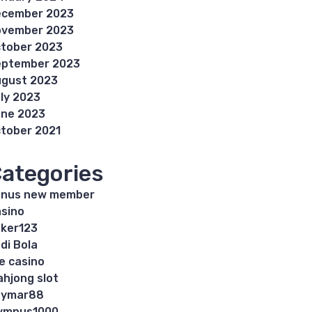
ecember 2023
ovember 2023
tober 2023
eptember 2023
gust 2023
ly 2023
ne 2023
tober 2021
ategories
onus new member
sino
ker123
di Bola
ve casino
hjong slot
eymar88
ympus1000