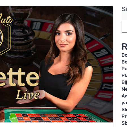
S
R
Bo
Bo
Pa
Pl
Bi
Me
Aw
ya
Sl
P
Sb