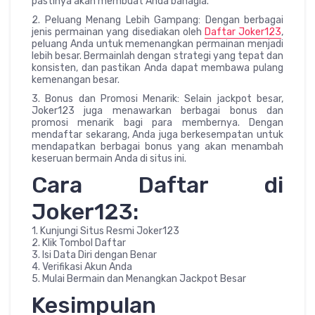
pastinya akan membuat Anda bahagia.
2. Peluang Menang Lebih Gampang: Dengan berbagai
jenis permainan yang disediakan oleh
Daftar Joker123
,
peluang Anda untuk memenangkan permainan menjadi
lebih besar. Bermainlah dengan strategi yang tepat dan
konsisten, dan pastikan Anda dapat membawa pulang
kemenangan besar.
3. Bonus dan Promosi Menarik: Selain jackpot besar,
Joker123 juga menawarkan berbagai bonus dan
promosi menarik bagi para membernya. Dengan
mendaftar sekarang, Anda juga berkesempatan untuk
mendapatkan berbagai bonus yang akan menambah
keseruan bermain Anda di situs ini.
Cara Daftar di
Joker123:
1. Kunjungi Situs Resmi Joker123
2. Klik Tombol Daftar
3. Isi Data Diri dengan Benar
4. Verifikasi Akun Anda
5. Mulai Bermain dan Menangkan Jackpot Besar
Kesimpulan