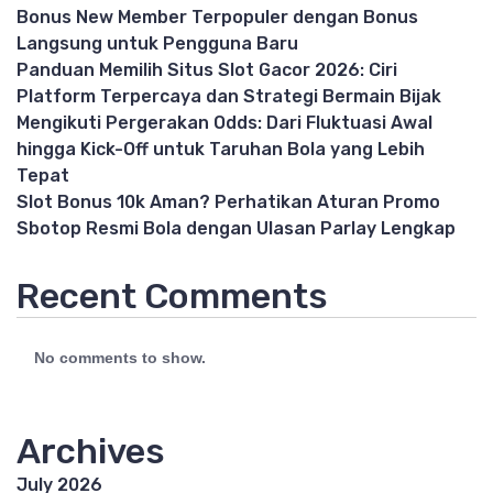
Bonus New Member Terpopuler dengan Bonus
Langsung untuk Pengguna Baru
Panduan Memilih Situs Slot Gacor 2026: Ciri
Platform Terpercaya dan Strategi Bermain Bijak
Mengikuti Pergerakan Odds: Dari Fluktuasi Awal
hingga Kick-Off untuk Taruhan Bola yang Lebih
Tepat
Slot Bonus 10k Aman? Perhatikan Aturan Promo
Sbotop Resmi Bola dengan Ulasan Parlay Lengkap
Recent Comments
No comments to show.
Archives
July 2026