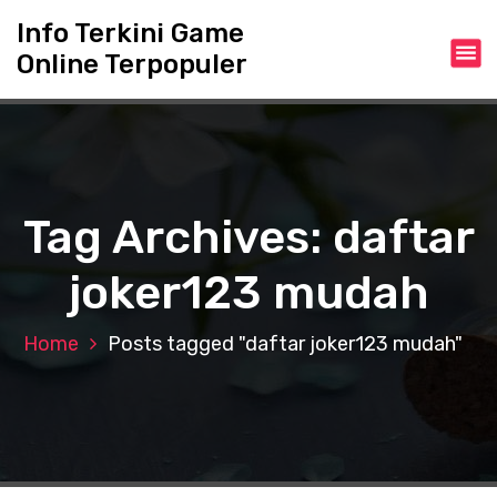
S
Info Terkini Game
k
Online Terpopuler
i
p
t
o
c
o
n
Tag Archives: daftar
t
e
joker123 mudah
n
t
Home
Posts tagged "daftar joker123 mudah"