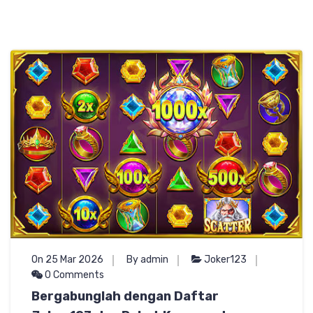
On 25 Mar 2026
By admin
Joker123
0 Comments
Bergabunglah dengan Daftar