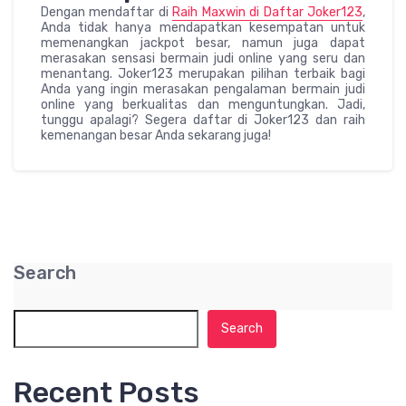
Dengan mendaftar di
Raih Maxwin di Daftar Joker123
,
Anda tidak hanya mendapatkan kesempatan untuk
memenangkan jackpot besar, namun juga dapat
merasakan sensasi bermain judi online yang seru dan
menantang. Joker123 merupakan pilihan terbaik bagi
Anda yang ingin merasakan pengalaman bermain judi
online yang berkualitas dan menguntungkan. Jadi,
tunggu apalagi? Segera daftar di Joker123 dan raih
kemenangan besar Anda sekarang juga!
Search
Search
Recent Posts