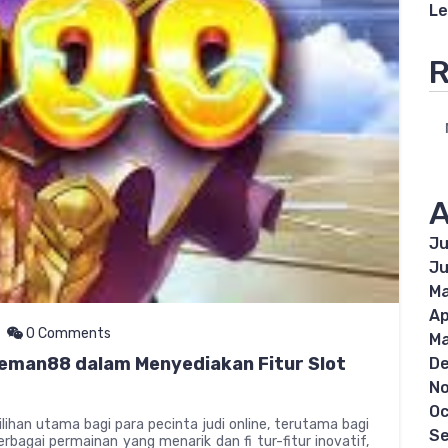
L
R
A
Ju
Ju
Ma
Ap
0 Comments
Ma
ceman88 dalam Menyediakan Fitur Slot
D
N
Oc
lihan utama bagi para pecinta judi online, terutama bagi
S
rbagai permainan yang menarik dan fi tur-fitur inovatif,