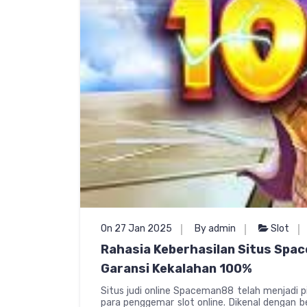
On 27 Jan 2025
By admin
Slot
Rahasia Keberhasilan Situs Spa
Garansi Kekalahan 100%
Situs judi online Spaceman88 telah menjadi pi
para penggemar slot online. Dikenal dengan be