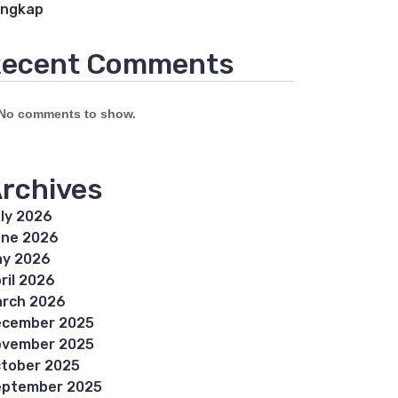
engkap
ecent Comments
No comments to show.
rchives
ly 2026
ne 2026
y 2026
ril 2026
rch 2026
ecember 2025
ovember 2025
tober 2025
eptember 2025