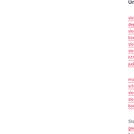
Un
slo
de
sl
bo
sl
sl
ht
jud
ma
sit
sl
sl
bo
Sl
ga