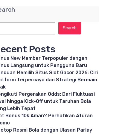
earch
Search
ecent Posts
nus New Member Terpopuler dengan
nus Langsung untuk Pengguna Baru
nduan Memilih Situs Slot Gacor 2026: Ciri
atform Terpercaya dan Strategi Bermain
jak
ngikuti Pergerakan Odds: Dari Fluktuasi
al hingga Kick-Off untuk Taruhan Bola
ng Lebih Tepat
ot Bonus 10k Aman? Perhatikan Aturan
romo
otop Resmi Bola dengan Ulasan Parlay