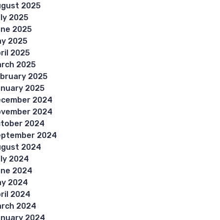
gust 2025
ly 2025
ne 2025
y 2025
ril 2025
rch 2025
bruary 2025
nuary 2025
ecember 2024
ovember 2024
tober 2024
eptember 2024
gust 2024
ly 2024
ne 2024
y 2024
ril 2024
rch 2024
nuary 2024