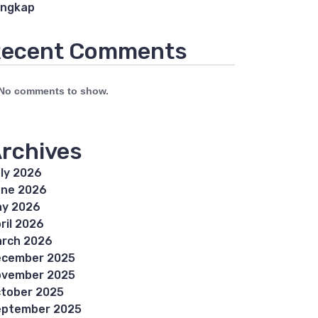
engkap
ecent Comments
No comments to show.
rchives
ly 2026
ne 2026
y 2026
ril 2026
rch 2026
ecember 2025
ovember 2025
tober 2025
eptember 2025