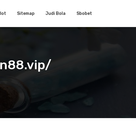
lot
Sitemap
Judi Bola
Sbobet
n88.vip/