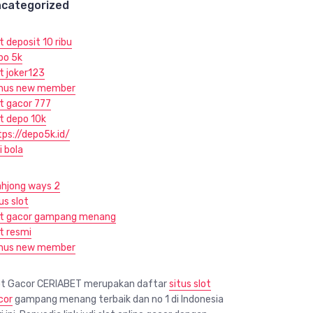
categorized
t deposit 10 ribu
po 5k
ot joker123
nus new member
ot gacor 777
ot depo 10k
tps://depo5k.id/
i bola
hjong ways 2
us slot
ot gacor gampang menang
ot resmi
nus new member
ot Gacor CERIABET merupakan daftar
situs slot
cor
gampang menang terbaik dan no 1 di Indonesia