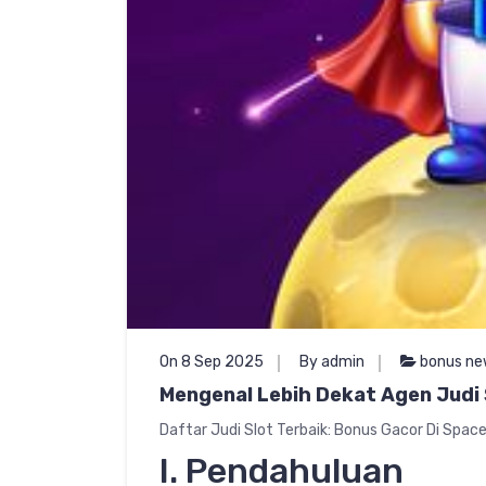
On 8 Sep 2025
By admin
bonus n
Mengenal Lebih Dekat Agen Judi 
Daftar Judi Slot Terbaik: Bonus Gacor Di Sp
I. Pendahuluan