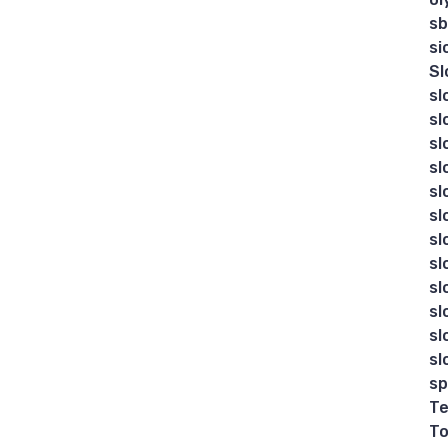
sb
si
Sl
sl
sl
sl
sl
sl
sl
sl
sl
sl
sl
sl
sl
s
Te
To