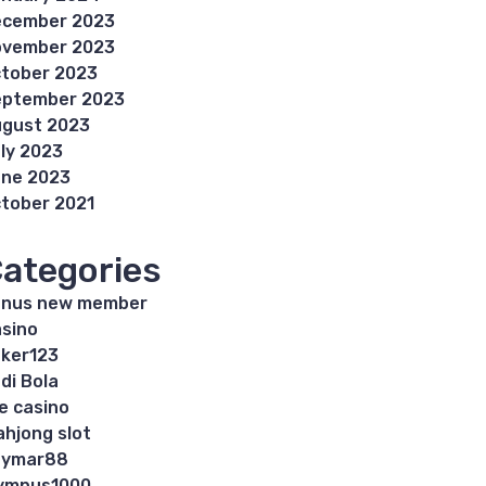
ecember 2023
ovember 2023
tober 2023
eptember 2023
gust 2023
ly 2023
ne 2023
tober 2021
ategories
onus new member
sino
ker123
di Bola
ve casino
hjong slot
eymar88
ympus1000