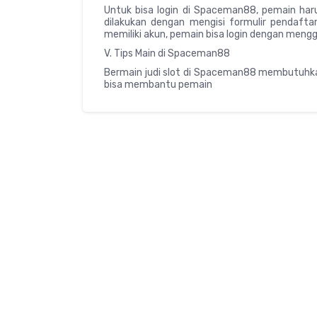
Untuk bisa login di Spaceman88, pemain haru
dilakukan dengan mengisi formulir pendafta
memiliki akun, pemain bisa login dengan men
V. Tips Main di Spaceman88
Bermain judi slot di Spaceman88 membutuhka
bisa membantu pemain