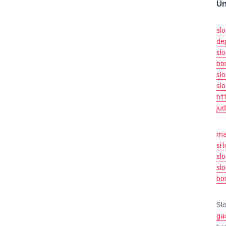
Un
slo
de
sl
bo
sl
sl
ht
jud
ma
sit
sl
sl
bo
Sl
ga