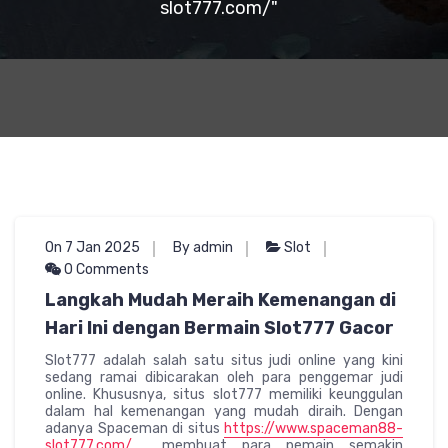
slot777.com/"
On 7 Jan 2025
By admin
Slot
0 Comments
Langkah Mudah Meraih Kemenangan di
Hari Ini dengan Bermain Slot777 Gacor
Slot777 adalah salah satu situs judi online yang kini
sedang ramai dibicarakan oleh para penggemar judi
online. Khususnya, situs slot777 memiliki keunggulan
dalam hal kemenangan yang mudah diraih. Dengan
adanya Spaceman di situs
https://www.spaceman88-
slot777.com/
membuat para pemain semakin