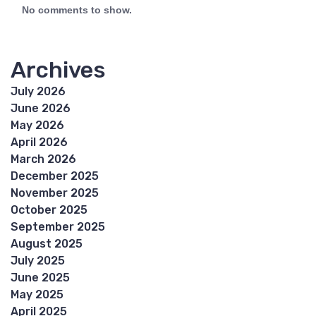
No comments to show.
Archives
July 2026
June 2026
May 2026
April 2026
March 2026
December 2025
November 2025
October 2025
September 2025
August 2025
July 2025
June 2025
May 2025
April 2025