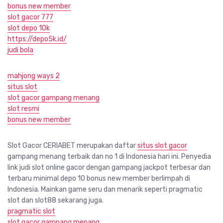
bonus new member
slot gacor 777
slot depo 10k
https://depo5k.id/
judi bola
mahjong ways 2
situs slot
slot gacor gampang menang
slot resmi
bonus new member
Slot Gacor CERIABET merupakan daftar
situs slot gacor
gampang menang terbaik dan no 1 di Indonesia hari ini. Penyedia
link judi slot online gacor dengan gampang jackpot terbesar dan
terbaru minimal depo 10 bonus new member berlimpah di
Indonesia. Mainkan game seru dan menarik seperti pragmatic
slot dan slot88 sekarang juga.
pragmatic slot
slot gacor gampang menang