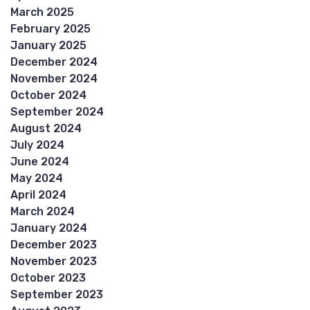
March 2025
February 2025
January 2025
December 2024
November 2024
October 2024
September 2024
August 2024
July 2024
June 2024
May 2024
April 2024
March 2024
January 2024
December 2023
November 2023
October 2023
September 2023