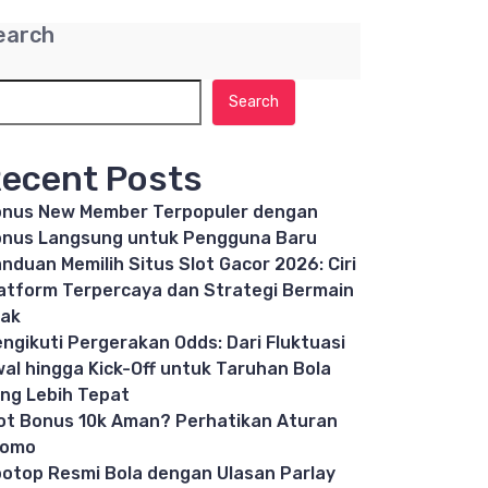
earch
Search
ecent Posts
nus New Member Terpopuler dengan
nus Langsung untuk Pengguna Baru
nduan Memilih Situs Slot Gacor 2026: Ciri
atform Terpercaya dan Strategi Bermain
jak
ngikuti Pergerakan Odds: Dari Fluktuasi
al hingga Kick-Off untuk Taruhan Bola
ng Lebih Tepat
ot Bonus 10k Aman? Perhatikan Aturan
romo
otop Resmi Bola dengan Ulasan Parlay