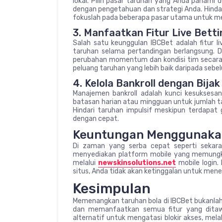
lokal. Pilih pasar taruhan yang Anda pahami 
dengan pengetahuan dan strategi Anda. Hindari
fokuslah pada beberapa pasar utama untuk m
3. Manfaatkan Fitur Live Betti
Salah satu keunggulan IBCBet adalah fitur
taruhan selama pertandingan berlangsung. 
perubahan momentum dan kondisi tim secara
peluang taruhan yang lebih baik daripada sebe
4. Kelola Bankroll dengan Bijak
Manajemen bankroll adalah kunci kesuksesa
batasan harian atau mingguan untuk jumlah tar
Hindari taruhan impulsif meskipun terdapat 
dengan cepat.
Keuntungan Menggunakan
Di zaman yang serba cepat seperti sekar
menyediakan platform mobile yang memungki
melalui
newskinsolutions.net
mobile login.
situs, Anda tidak akan ketinggalan untuk men
Kesimpulan
Memenangkan taruhan bola di IBCBet bukanlah 
dan memanfaatkan semua fitur yang ditaw
alternatif untuk mengatasi blokir akses, m