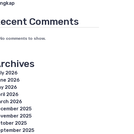
engkap
ecent Comments
No comments to show.
rchives
ly 2026
ne 2026
y 2026
ril 2026
rch 2026
ecember 2025
ovember 2025
tober 2025
eptember 2025