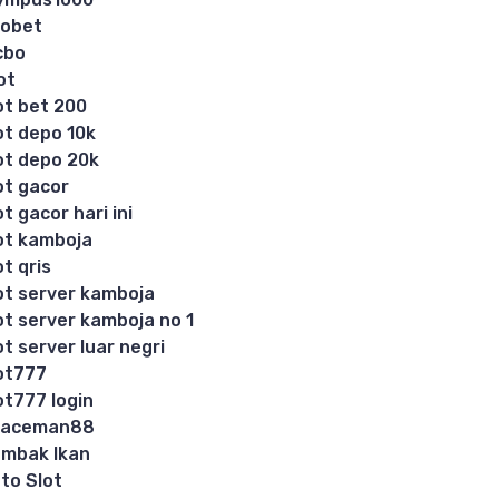
obet
cbo
ot
ot bet 200
ot depo 10k
ot depo 20k
ot gacor
ot gacor hari ini
ot kamboja
ot qris
ot server kamboja
ot server kamboja no 1
ot server luar negri
ot777
ot777 login
paceman88
mbak Ikan
to Slot