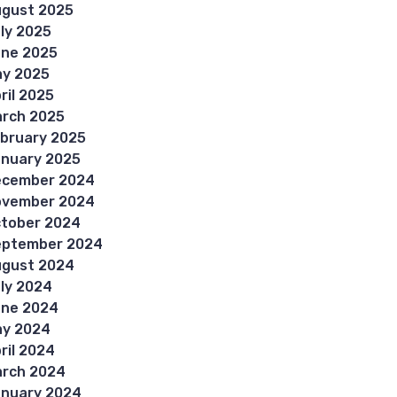
gust 2025
ly 2025
ne 2025
y 2025
ril 2025
rch 2025
bruary 2025
nuary 2025
ecember 2024
ovember 2024
tober 2024
eptember 2024
gust 2024
ly 2024
ne 2024
y 2024
ril 2024
rch 2024
nuary 2024