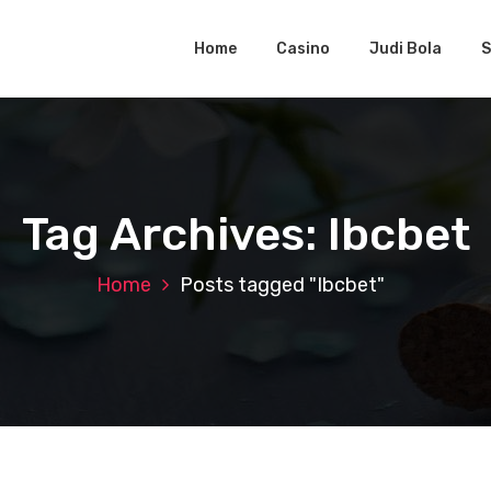
Home
Casino
Judi Bola
S
Tag Archives: Ibcbet
Home
Posts tagged "Ibcbet"