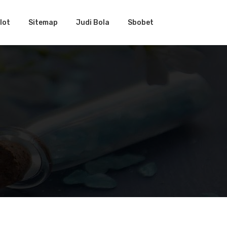
lot
Sitemap
Judi Bola
Sbobet