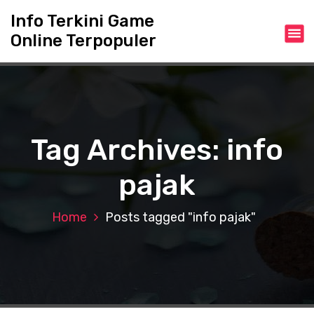
S
Info Terkini Game
k
Online Terpopuler
i
p
t
o
c
o
n
Tag Archives: info
t
e
pajak
n
t
Home
Posts tagged "info pajak"