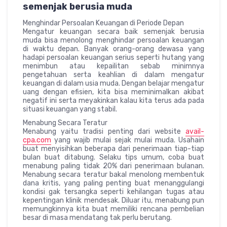
semenjak berusia muda
Menghindar Persoalan Keuangan di Periode Depan
Mengatur keuangan secara baik semenjak berusia
muda bisa menolong menghindar persoalan keuangan
di waktu depan. Banyak orang-orang dewasa yang
hadapi persoalan keuangan serius seperti hutang yang
menimbun atau kepailitan sebab minimnya
pengetahuan serta keahlian di dalam mengatur
keuangan di dalam usia muda. Dengan belajar mengatur
uang dengan efisien, kita bisa meminimalkan akibat
negatif ini serta meyakinkan kalau kita terus ada pada
situasi keuangan yang stabil.
Menabung Secara Teratur
Menabung yaitu tradisi penting dari website
avail-
cpa.com
yang wajib mulai sejak mulai muda. Usahain
buat menyisihkan beberapa dari penerimaan tiap-tiap
bulan buat ditabung. Selaku tips umum, coba buat
menabung paling tidak 20% dari penerimaan bulanan.
Menabung secara teratur bakal menolong membentuk
dana kritis, yang paling penting buat menanggulangi
kondisi gak tersangka seperti kehilangan tugas atau
kepentingan klinik mendesak. Diluar itu, menabung pun
memungkinnya kita buat memiliki rencana pembelian
besar di masa mendatang tak perlu berutang.