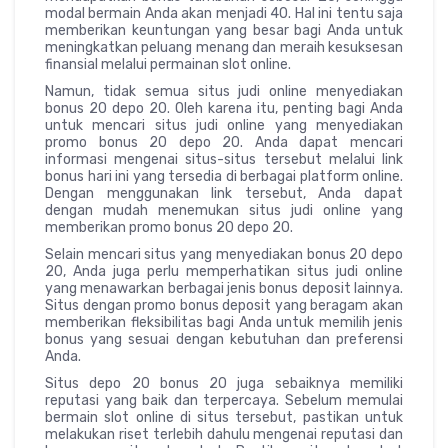
modal bermain Anda akan menjadi 40. Hal ini tentu saja
memberikan keuntungan yang besar bagi Anda untuk
meningkatkan peluang menang dan meraih kesuksesan
finansial melalui permainan slot online.
Namun, tidak semua situs judi online menyediakan
bonus 20 depo 20. Oleh karena itu, penting bagi Anda
untuk mencari situs judi online yang menyediakan
promo bonus 20 depo 20. Anda dapat mencari
informasi mengenai situs-situs tersebut melalui link
bonus hari ini yang tersedia di berbagai platform online.
Dengan menggunakan link tersebut, Anda dapat
dengan mudah menemukan situs judi online yang
memberikan promo bonus 20 depo 20.
Selain mencari situs yang menyediakan bonus 20 depo
20, Anda juga perlu memperhatikan situs judi online
yang menawarkan berbagai jenis bonus deposit lainnya.
Situs dengan promo bonus deposit yang beragam akan
memberikan fleksibilitas bagi Anda untuk memilih jenis
bonus yang sesuai dengan kebutuhan dan preferensi
Anda.
Situs depo 20 bonus 20 juga sebaiknya memiliki
reputasi yang baik dan terpercaya. Sebelum memulai
bermain slot online di situs tersebut, pastikan untuk
melakukan riset terlebih dahulu mengenai reputasi dan