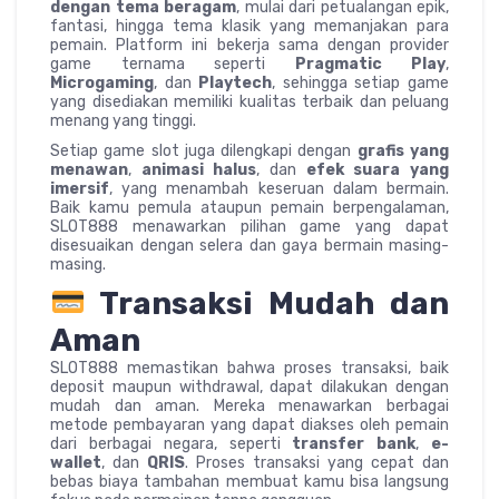
dengan tema beragam
, mulai dari petualangan epik,
fantasi, hingga tema klasik yang memanjakan para
pemain. Platform ini bekerja sama dengan provider
game ternama seperti
Pragmatic Play
,
Microgaming
, dan
Playtech
, sehingga setiap game
yang disediakan memiliki kualitas terbaik dan peluang
menang yang tinggi.
Setiap game slot juga dilengkapi dengan
grafis yang
menawan
,
animasi halus
, dan
efek suara yang
imersif
, yang menambah keseruan dalam bermain.
Baik kamu pemula ataupun pemain berpengalaman,
SLOT888 menawarkan pilihan game yang dapat
disesuaikan dengan selera dan gaya bermain masing-
masing.
Transaksi Mudah dan
Aman
SLOT888 memastikan bahwa proses transaksi, baik
deposit maupun withdrawal, dapat dilakukan dengan
mudah dan aman. Mereka menawarkan berbagai
metode pembayaran yang dapat diakses oleh pemain
dari berbagai negara, seperti
transfer bank
,
e-
wallet
, dan
QRIS
. Proses transaksi yang cepat dan
bebas biaya tambahan membuat kamu bisa langsung