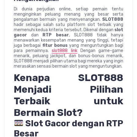
Di dunia perjudian online, setiap pemain tentu
menginginkan peluang menang yang besar serta
pengalaman bermain yang menyenangkan.
SLOT888
hadir sebagai salah satu platform slot terbaik yang
memenuhi kedua kriteria tersebut. Dikenal dengan
slot
gacor
dan
RTP besar
, SLOT888 tidak hanya
menawarkan kesempatan menang yang tinggi, tetapi
juga berbagai
fitur bonus
yang menguntungkan bagi
para pemainnya.
slot888 link
Dengan game-game
menarik, peluang jackpot, dan bonus-bonus menarik,
SLOT888 menjadi pilihan utama bagi mereka yang ingin
merasakan sensasi bermain slot yang menguntungkan.
Kenapa SLOT888
Menjadi Pilihan
Terbaik untuk
Bermain Slot?
Slot Gacor dengan RTP
Besar