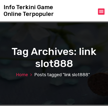
S
Info Terkini Game
k
Online Terpopuler
i
p
t
o
c
o
n
Tag Archives: link
t
e
slot888
n
t
Home
Posts tagged "link slot888"