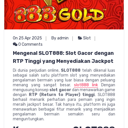
On 25 Apr 2025
By admin
Slot
0 Comments
Mengenal SLOT888: Slot Gacor dengan
RTP Tinggi yang Menyediakan Jackpot
Di dunia perjudian online,
SLOT888
telah dikenal luas
sebagai salah satu platform slot yang menyediakan
pengalaman bermain yang luar biasa dengan peluang
menang yang sangat besar.
slot888 link
Dengan
mengusung konsep
slot gacor
dan menawarkan game
dengan
RTP (Return to Player) tinggi
, SLOT888
berhasil menarik perhatian para pemain yang ingin
meraih jackpot besar. Tak hanya itu, platform ini juga
menawarkan berbagai fitur menarik yang menjadikan
pengalaman bermain semakin seru dan
menguntungkan.