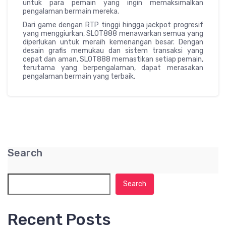
untuk para pemain yang ingin memaksimalkan
pengalaman bermain mereka.
Dari game dengan RTP tinggi hingga jackpot progresif
yang menggiurkan, SLOT888 menawarkan semua yang
diperlukan untuk meraih kemenangan besar. Dengan
desain grafis memukau dan sistem transaksi yang
cepat dan aman, SLOT888 memastikan setiap pemain,
terutama yang berpengalaman, dapat merasakan
pengalaman bermain yang terbaik.
Search
Search
Recent Posts