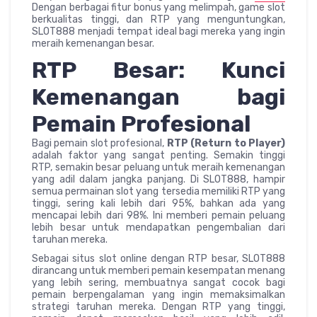
Dengan berbagai fitur bonus yang melimpah, game slot
berkualitas tinggi, dan RTP yang menguntungkan,
SLOT888 menjadi tempat ideal bagi mereka yang ingin
meraih kemenangan besar.
RTP Besar: Kunci
Kemenangan bagi
Pemain Profesional
Bagi pemain slot profesional,
RTP (Return to Player)
adalah faktor yang sangat penting. Semakin tinggi
RTP, semakin besar peluang untuk meraih kemenangan
yang adil dalam jangka panjang. Di SLOT888, hampir
semua permainan slot yang tersedia memiliki RTP yang
tinggi, sering kali lebih dari 95%, bahkan ada yang
mencapai lebih dari 98%. Ini memberi pemain peluang
lebih besar untuk mendapatkan pengembalian dari
taruhan mereka.
Sebagai situs slot online dengan RTP besar, SLOT888
dirancang untuk memberi pemain kesempatan menang
yang lebih sering, membuatnya sangat cocok bagi
pemain berpengalaman yang ingin memaksimalkan
strategi taruhan mereka. Dengan RTP yang tinggi,