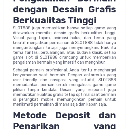
dengan Desain Grafis
Berkualitas Tinggi
SLOT888 juga memastikan bahwa setiap game yang
ditawarkan memiliki desain grafis berkualitas tinggi.
Visual yang tajam, animasi halus, dan tema yang
kreatif menjadikan permainan di SLOT888 tidak hanya
menguntungkan tetapi juga menyenangkan. Baik itu
tema fantasi, petualangan, atau budaya klasik, setiap
game slot di SLOT888 dirancang untuk memberikan
pengalaman bermain yang imersif dan menghibur.
Sebagai pemain profesional, Anda tentu menghargai
kenyamanan saat bermain. Dengan antarmuka yang
user-friendly dan navigasi yang intuitif, SLOT888
memudahkan pemain untuk mengakses game-game
pilihan tanpa kendala. Desain yang responsif juga
memastikan kualitas grafis tetap optimal saat bermain
di perangkat mobile, memungkinkan pemain untuk
menikmati permainan di mana saja dan kapan saja.
Metode Deposit dan
Penarikan yang