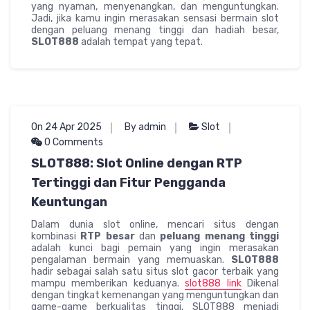
yang nyaman, menyenangkan, dan menguntungkan.
Jadi, jika kamu ingin merasakan sensasi bermain slot
dengan peluang menang tinggi dan hadiah besar,
SLOT888
adalah tempat yang tepat.
On 24 Apr 2025
By admin
Slot
0 Comments
SLOT888: Slot Online dengan RTP
Tertinggi dan Fitur Pengganda
Keuntungan
Dalam dunia slot online, mencari situs dengan
kombinasi
RTP besar
dan
peluang menang tinggi
adalah kunci bagi pemain yang ingin merasakan
pengalaman bermain yang memuaskan.
SLOT888
hadir sebagai salah satu situs slot gacor terbaik yang
mampu memberikan keduanya.
slot888 link
Dikenal
dengan tingkat kemenangan yang menguntungkan dan
game-game berkualitas tinggi, SLOT888 menjadi