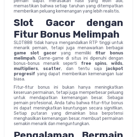
pemain dapat merasakan hasil yang lebih adil,
memastikan bahwa setiap taruhan yang ditempatkan
memberikan peluang kemenangan yang lebih realistis.
Slot Gacor dengan
Fitur Bonus Melimpah
SLOT888 tidak hanya mengandalkan RTP tinggi untuk
menarik pemain, tetapi juga menawarkan berbagai
game slot gacor
yang memiliki
fitur bonus
melimpah
. Game-game di situs ini dipenuhi dengan
bonus-bonus menarik seperti
free spins
,
wilds
,
multipliers
,
scatter
, dan tentu saja
jackpot
progresif
yang dapat memberikan kemenangan luar
biasa.
Fitur-fitur bonus ini bukan hanya meningkatkan
keseruan permainan, tetapi juga memperbesar peluang
untuk mendapatkan kemenangan besar. Sebagai
pemain profesional, Anda tahu bahwa fitur-fitur bonus
ini dapat meningkatkan keuntungan secara signifikan.
Setiap putaran yang dimainkan bisa berpotensi
menghasilkan kemenangan besar, membuat permainan
semakin menarik dan menguntungkan.
Pengalaman Bermain