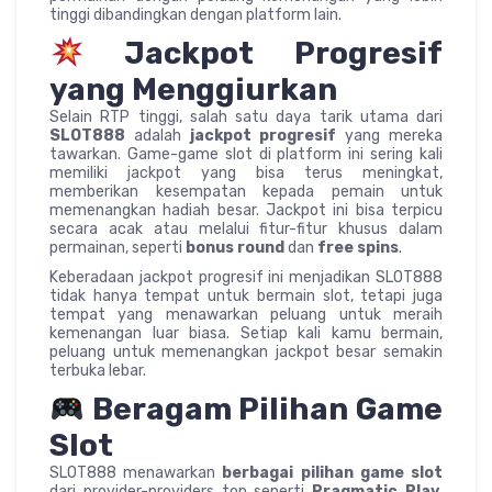
tinggi dibandingkan dengan platform lain.
Jackpot Progresif
yang Menggiurkan
Selain RTP tinggi, salah satu daya tarik utama dari
SLOT888
adalah
jackpot progresif
yang mereka
tawarkan. Game-game slot di platform ini sering kali
memiliki jackpot yang bisa terus meningkat,
memberikan kesempatan kepada pemain untuk
memenangkan hadiah besar. Jackpot ini bisa terpicu
secara acak atau melalui fitur-fitur khusus dalam
permainan, seperti
bonus round
dan
free spins
.
Keberadaan jackpot progresif ini menjadikan SLOT888
tidak hanya tempat untuk bermain slot, tetapi juga
tempat yang menawarkan peluang untuk meraih
kemenangan luar biasa. Setiap kali kamu bermain,
peluang untuk memenangkan jackpot besar semakin
terbuka lebar.
Beragam Pilihan Game
Slot
SLOT888 menawarkan
berbagai pilihan game slot
dari provider-providers top seperti
Pragmatic Play,