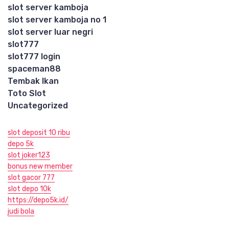
slot server kamboja
slot server kamboja no 1
slot server luar negri
slot777
slot777 login
spaceman88
Tembak Ikan
Toto Slot
Uncategorized
slot deposit 10 ribu
depo 5k
slot joker123
bonus new member
slot gacor 777
slot depo 10k
https://depo5k.id/
judi bola