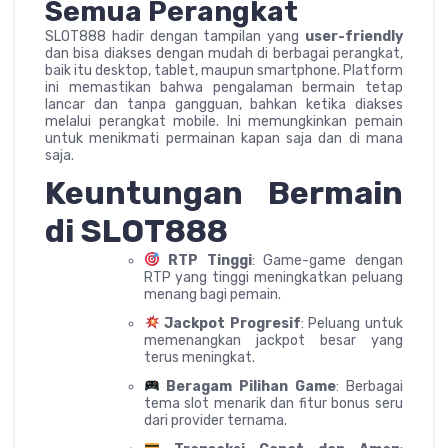
Semua Perangkat
SLOT888 hadir dengan tampilan yang
user-friendly
dan bisa diakses dengan mudah di berbagai perangkat,
baik itu desktop, tablet, maupun smartphone. Platform
ini memastikan bahwa pengalaman bermain tetap
lancar dan tanpa gangguan, bahkan ketika diakses
melalui perangkat mobile. Ini memungkinkan pemain
untuk menikmati permainan kapan saja dan di mana
saja.
Keuntungan Bermain
di SLOT888
RTP Tinggi
: Game-game dengan
RTP yang tinggi meningkatkan peluang
menang bagi pemain.
Jackpot Progresif
: Peluang untuk
memenangkan jackpot besar yang
terus meningkat.
Beragam Pilihan Game
: Berbagai
tema slot menarik dan fitur bonus seru
dari provider ternama.