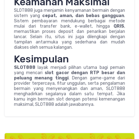
Keamanan Maksimal
SLOT888 juga menjamin kenyamanan bermain dengan
sistem yang
cepat, aman, dan bebas gangguan
.
Sistem pembayaran mendukung berbagai metode
mulai dari transfer bank, e-wallet, hingga
QRIS
,
memastikan proses deposit dan penarikan berjalan
lancar. Selain itu, situs ini juga dilengkapi dengan
tampilan antarmuka yang sederhana dan mudah
diakses oleh semua kalangan.
Kesimpulan
SLOT888
layak menjadi pilihan utama bagi pemain
yang mencari
slot gacor dengan RTP besar dan
peluang menang tinggi
. Dengan game-game dari
provider terpercaya, fitur unggulan, serta pengalaman
bermain yang menyenangkan dan aman, SLOT888
menghadirkan segalanya dalam satu tempat. Jika
kamu ingin bermain slot dengan potensi kemenangan
maksimal, SLOT888 adalah jawabannya.