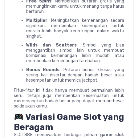
Free Spins
: Memberikan putaran gratis yang
memungkinkan kamu untuk menang tanpa harus
bertaruh.
Multiplier
: Meningkatkan kemenangan secara
signifikan, memberikan kesempatan untuk
meraih lebih banyak keuntungan dalam waktu
singkat.
Wilds dan Scatters
: Simbol yang bisa
menggantikan simbol lain untuk membuat
kombinasi kemenangan lebih mudah atau
memberikan kemenangan tambahan.
Bonus Rounds
: Putaran bonus khusus yang
sering kali disertai dengan hadiah besar atau
kesempatan untuk memicu jackpot.
Fitur-fitur ini tidak hanya membuat permainan lebih
seru, tetapi juga memberikan kesempatan untuk
memenangkan hadiah besar yang dapat memperbesar
saldo akun kamu.
Variasi Game Slot yang
Beragam
SLOT888 menawarkan berbagai pilihan
game slot