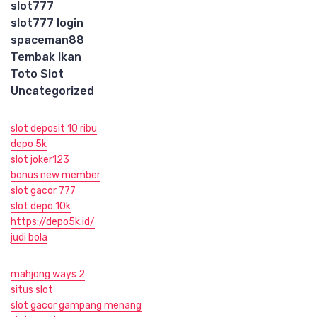
slot777
slot777 login
spaceman88
Tembak Ikan
Toto Slot
Uncategorized
slot deposit 10 ribu
depo 5k
slot joker123
bonus new member
slot gacor 777
slot depo 10k
https://depo5k.id/
judi bola
mahjong ways 2
situs slot
slot gacor gampang menang