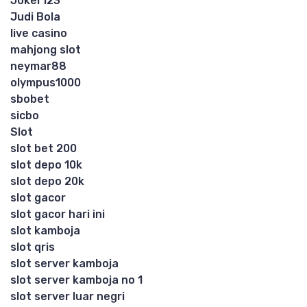
Joker123
Judi Bola
live casino
mahjong slot
neymar88
olympus1000
sbobet
sicbo
Slot
slot bet 200
slot depo 10k
slot depo 20k
slot gacor
slot gacor hari ini
slot kamboja
slot qris
slot server kamboja
slot server kamboja no 1
slot server luar negri