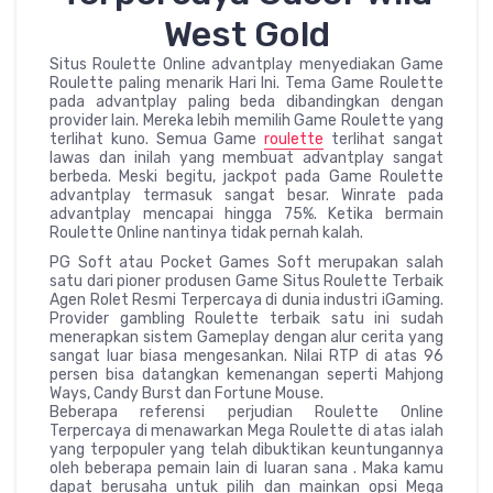
West Gold
Situs Roulette Online advantplay menyediakan Game
Roulette paling menarik Hari Ini. Tema Game Roulette
pada advantplay paling beda dibandingkan dengan
provider lain. Mereka lebih memilih Game Roulette yang
terlihat kuno. Semua Game
roulette
terlihat sangat
lawas dan inilah yang membuat advantplay sangat
berbeda. Meski begitu, jackpot pada Game Roulette
advantplay termasuk sangat besar. Winrate pada
advantplay mencapai hingga 75%. Ketika bermain
Roulette Online nantinya tidak pernah kalah.
PG Soft atau Pocket Games Soft merupakan salah
satu dari pioner produsen Game Situs Roulette Terbaik
Agen Rolet Resmi Terpercaya di dunia industri iGaming.
Provider gambling Roulette terbaik satu ini sudah
menerapkan sistem Gameplay dengan alur cerita yang
sangat luar biasa mengesankan. Nilai RTP di atas 96
persen bisa datangkan kemenangan seperti Mahjong
Ways, Candy Burst dan Fortune Mouse.
Beberapa referensi perjudian Roulette Online
Terpercaya di menawarkan Mega Roulette di atas ialah
yang terpopuler yang telah dibuktikan keuntungannya
oleh beberapa pemain lain di luaran sana . Maka kamu
dapat berusaha untuk pilih dan mainkan opsi Mega