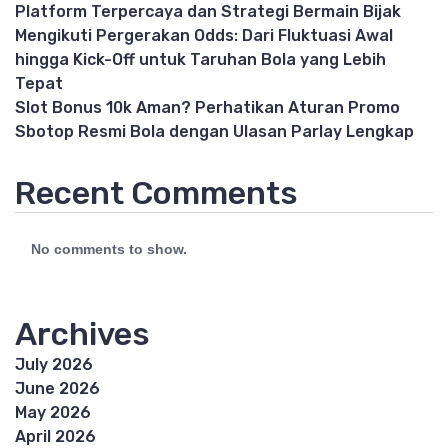
Platform Terpercaya dan Strategi Bermain Bijak
Mengikuti Pergerakan Odds: Dari Fluktuasi Awal
hingga Kick-Off untuk Taruhan Bola yang Lebih
Tepat
Slot Bonus 10k Aman? Perhatikan Aturan Promo
Sbotop Resmi Bola dengan Ulasan Parlay Lengkap
Recent Comments
No comments to show.
Archives
July 2026
June 2026
May 2026
April 2026