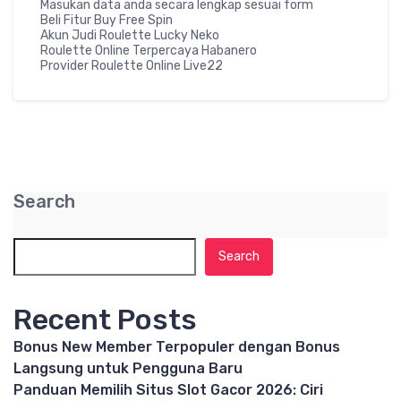
Masukan data anda secara lengkap sesuai form
Beli Fitur Buy Free Spin
Akun Judi Roulette Lucky Neko
Roulette Online Terpercaya Habanero
Provider Roulette Online Live22
Search
Search
Recent Posts
Bonus New Member Terpopuler dengan Bonus
Langsung untuk Pengguna Baru
Panduan Memilih Situs Slot Gacor 2026: Ciri