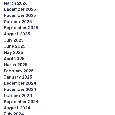
March 2026
December 2025
November 2025
October 2025
September 2025
August 2025
July 2025
June 2025
May 2025
April 2025
March 2025
February 2025
January 2025
December 2024
November 2024
October 2024
September 2024
August 2024
July 2024