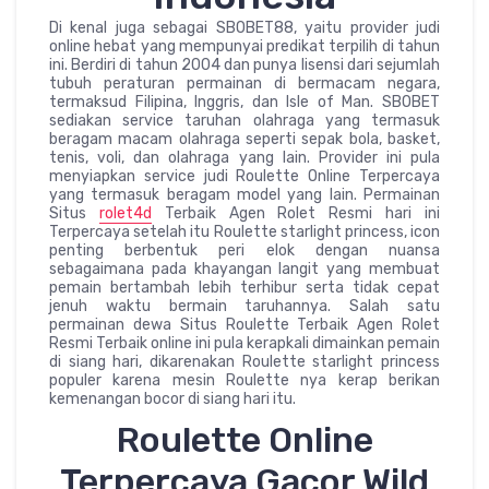
Di kenal juga sebagai SBOBET88, yaitu provider judi
online hebat yang mempunyai predikat terpilih di tahun
ini. Berdiri di tahun 2004 dan punya lisensi dari sejumlah
tubuh peraturan permainan di bermacam negara,
termaksud Filipina, Inggris, dan Isle of Man. SBOBET
sediakan service taruhan olahraga yang termasuk
beragam macam olahraga seperti sepak bola, basket,
tenis, voli, dan olahraga yang lain. Provider ini pula
menyiapkan service judi Roulette Online Terpercaya
yang termasuk beragam model yang lain. Permainan
Situs
rolet4d
Terbaik Agen Rolet Resmi hari ini
Terpercaya setelah itu Roulette starlight princess, icon
penting berbentuk peri elok dengan nuansa
sebagaimana pada khayangan langit yang membuat
pemain bertambah lebih terhibur serta tidak cepat
jenuh waktu bermain taruhannya. Salah satu
permainan dewa Situs Roulette Terbaik Agen Rolet
Resmi Terbaik online ini pula kerapkali dimainkan pemain
di siang hari, dikarenakan Roulette starlight princess
populer karena mesin Roulette nya kerap berikan
kemenangan bocor di siang hari itu.
Roulette Online
Terpercaya Gacor Wild