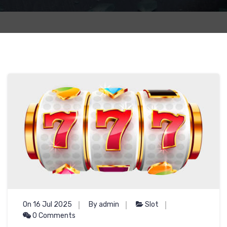
On 16 Jul 2025
By admin
Slot
0 Comments