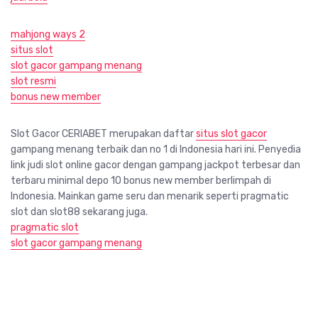
mahjong ways 2
situs slot
slot gacor gampang menang
slot resmi
bonus new member
Slot Gacor CERIABET merupakan daftar
situs slot gacor
gampang menang terbaik dan no 1 di Indonesia hari ini. Penyedia
link judi slot online gacor dengan gampang jackpot terbesar dan
terbaru minimal depo 10 bonus new member berlimpah di
Indonesia. Mainkan game seru dan menarik seperti pragmatic
slot dan slot88 sekarang juga.
pragmatic slot
slot gacor gampang menang