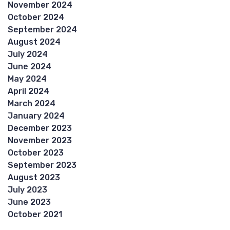
November 2024
October 2024
September 2024
August 2024
July 2024
June 2024
May 2024
April 2024
March 2024
January 2024
December 2023
November 2023
October 2023
September 2023
August 2023
July 2023
June 2023
October 2021