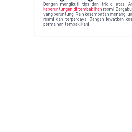
Dengan mengikuti tips dan trik di atas,
keberuntungan di tembak ikan
resmi. Bergabu
yang beruntung. Raih kesempatan menang luar
resmi dan terpercaya. Jangan lewatkan k
permainan tembak ikan!