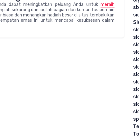
 Anda dapat meningkatkan peluang Anda untuk
meraih
sb
nglah sekarang dan jadilah bagian dari komunitas pemain
si
 biasa dan menangkan hadiah besar di situs tembak ikan
esempatan emas ini untuk mencapai kesuksesan dalam
Sl
sl
sl
sl
sl
sl
sl
sl
sl
sl
sl
sl
sl
s
Te
To