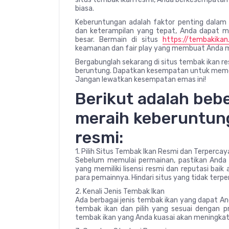
biasa.
Keberuntungan adalah faktor penting dalam
dan keterampilan yang tepat, Anda dapat 
besar. Bermain di situs
https://tembakikan
keamanan dan fair play yang membuat Anda 
Bergabunglah sekarang di situs tembak ikan r
beruntung. Dapatkan kesempatan untuk memen
Jangan lewatkan kesempatan emas ini!
Berikut adalah bebe
meraih keberuntung
resmi:
1. Pilih Situs Tembak Ikan Resmi dan Terpercay
Sebelum memulai permainan, pastikan Anda m
yang memiliki lisensi resmi dan reputasi bai
para pemainnya. Hindari situs yang tidak terp
2. Kenali Jenis Tembak Ikan
Ada berbagai jenis tembak ikan yang dapat An
tembak ikan dan pilih yang sesuai dengan p
tembak ikan yang Anda kuasai akan meningka