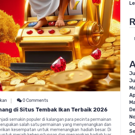
L
R
A
Ju
Ju
Ma
Ap
Ikan
0 Comments
Ma
ang di Situs Tembak Ikan Terbaik 2026
D
N
jadi semakin populer di kalangan para pecinta permainan
Oc
n merupakan salah satu permainan yang menyenangkan dan
erikan kesempatan untuk memenangkan hadiah besar. Di
S
 untuk meraih keberuntungan dan menangkan hadiah luar