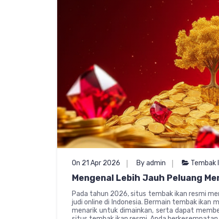
On 21 Apr 2026
By admin
Tembak 
Mengenal Lebih Jauh Peluang Men
Pada tahun 2026, situs tembak ikan resmi men
judi online di Indonesia. Bermain tembak ika
menarik untuk dimainkan, serta dapat memb
situs tembak ikan resmi, Anda berkesempatan