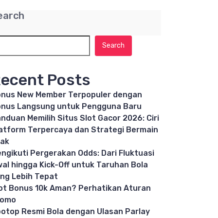
earch
Search
ecent Posts
nus New Member Terpopuler dengan
nus Langsung untuk Pengguna Baru
nduan Memilih Situs Slot Gacor 2026: Ciri
atform Terpercaya dan Strategi Bermain
jak
ngikuti Pergerakan Odds: Dari Fluktuasi
al hingga Kick-Off untuk Taruhan Bola
ng Lebih Tepat
ot Bonus 10k Aman? Perhatikan Aturan
romo
otop Resmi Bola dengan Ulasan Parlay