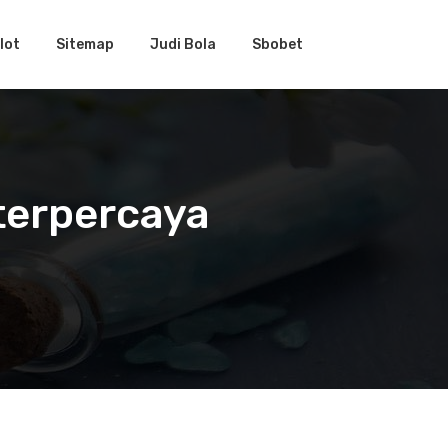
lot
Sitemap
Judi Bola
Sbobet
 terpercaya