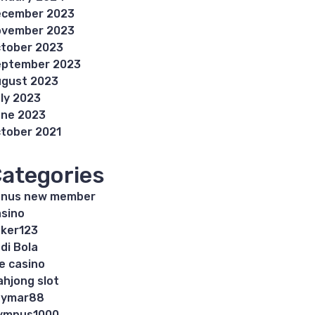
ecember 2023
ovember 2023
tober 2023
eptember 2023
gust 2023
ly 2023
ne 2023
tober 2021
ategories
onus new member
sino
ker123
di Bola
ve casino
hjong slot
eymar88
ympus1000