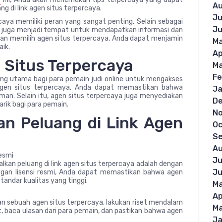
Au
di link agen situs terpercaya.
Ju
ercaya memiliki peran yang sangat penting. Selain sebagai
Ju
a juga menjadi tempat untuk mendapatkan informasi dan
an memilih agen situs terpercaya, Anda dapat menjamin
Ma
ik.
Ap
 Situs Terpercaya
Ma
Fe
ang utama bagi para pemain judi online untuk mengakses
 agen situs terpercaya, Anda dapat memastikan bahwa
Ja
an. Selain itu, agen situs terpercaya juga menyediakan
D
ik bagi para pemain.
N
an Peluang di Link Agen
Oc
S
Au
Resmi
Ju
kan peluang di link agen situs terpercaya adalah dengan
Ju
engan lisensi resmi, Anda dapat memastikan bahwa agen
tandar kualitas yang tinggi.
Ma
Ap
sebuah agen situs terpercaya, lakukan riset mendalam
Ma
ut, baca ulasan dari para pemain, dan pastikan bahwa agen
Ja