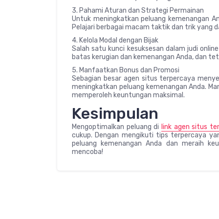
3. Pahami Aturan dan Strategi Permainan
Untuk meningkatkan peluang kemenangan And
Pelajari berbagai macam taktik dan trik ya
4. Kelola Modal dengan Bijak
Salah satu kunci kesuksesan dalam judi onlin
batas kerugian dan kemenangan Anda, dan teta
5. Manfaatkan Bonus dan Promosi
Sebagian besar agen situs terpercaya meny
meningkatkan peluang kemenangan Anda. Man
memperoleh keuntungan maksimal.
Kesimpulan
Mengoptimalkan peluang di
link agen situs t
cukup. Dengan mengikuti tips terpercaya ya
peluang kemenangan Anda dan meraih keun
mencoba!