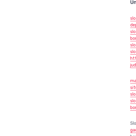
Un
slo
de
sl
bo
sl
sl
ht
jud
ma
sit
sl
sl
bo
Sl
ga