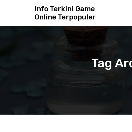
S
Info Terkini Game
k
Online Terpopuler
i
p
t
o
c
o
n
Tag Ar
t
e
n
t