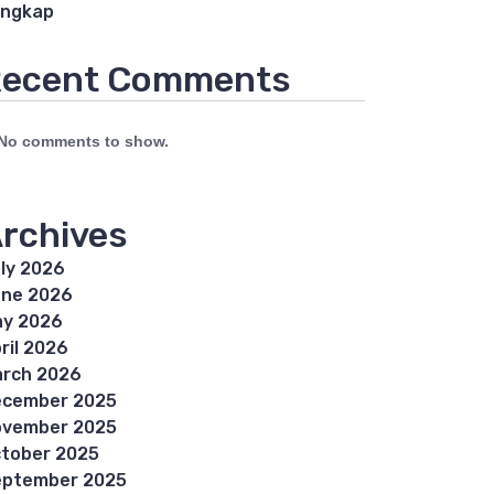
engkap
ecent Comments
No comments to show.
rchives
ly 2026
ne 2026
y 2026
ril 2026
rch 2026
ecember 2025
ovember 2025
tober 2025
eptember 2025