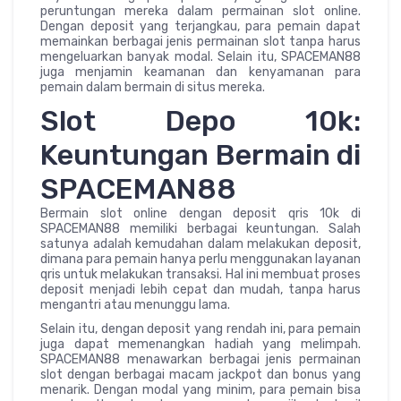
peruntungan mereka dalam permainan slot online.
Dengan deposit yang terjangkau, para pemain dapat
memainkan berbagai jenis permainan slot tanpa harus
mengeluarkan banyak modal. Selain itu, SPACEMAN88
juga menjamin keamanan dan kenyamanan para
pemain dalam bermain di situs mereka.
Slot Depo 10k:
Keuntungan Bermain di
SPACEMAN88
Bermain slot online dengan deposit qris 10k di
SPACEMAN88 memiliki berbagai keuntungan. Salah
satunya adalah kemudahan dalam melakukan deposit,
dimana para pemain hanya perlu menggunakan layanan
qris untuk melakukan transaksi. Hal ini membuat proses
deposit menjadi lebih cepat dan mudah, tanpa harus
mengantri atau menunggu lama.
Selain itu, dengan deposit yang rendah ini, para pemain
juga dapat memenangkan hadiah yang melimpah.
SPACEMAN88 menawarkan berbagai jenis permainan
slot dengan berbagai macam jackpot dan bonus yang
menarik. Dengan modal yang minim, para pemain bisa