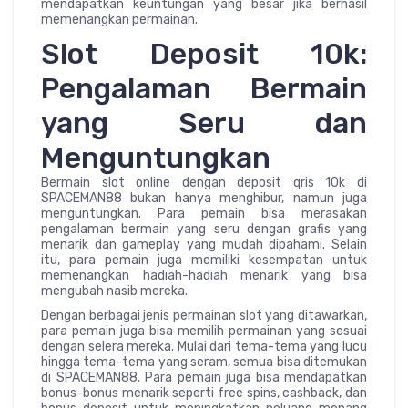
mendapatkan keuntungan yang besar jika berhasil
memenangkan permainan.
Slot Deposit 10k:
Pengalaman Bermain
yang Seru dan
Menguntungkan
Bermain slot online dengan deposit qris 10k di
SPACEMAN88 bukan hanya menghibur, namun juga
menguntungkan. Para pemain bisa merasakan
pengalaman bermain yang seru dengan grafis yang
menarik dan gameplay yang mudah dipahami. Selain
itu, para pemain juga memiliki kesempatan untuk
memenangkan hadiah-hadiah menarik yang bisa
mengubah nasib mereka.
Dengan berbagai jenis permainan slot yang ditawarkan,
para pemain juga bisa memilih permainan yang sesuai
dengan selera mereka. Mulai dari tema-tema yang lucu
hingga tema-tema yang seram, semua bisa ditemukan
di SPACEMAN88. Para pemain juga bisa mendapatkan
bonus-bonus menarik seperti free spins, cashback, dan