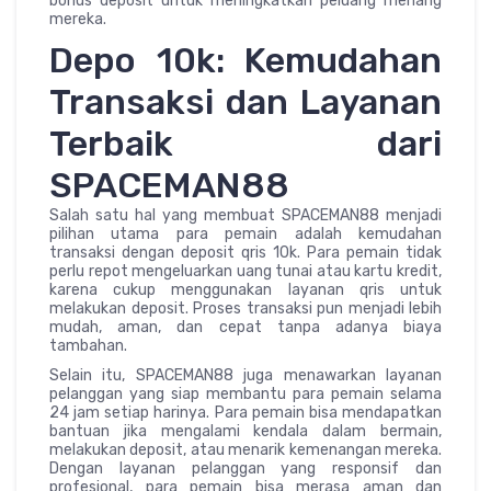
bonus deposit untuk meningkatkan peluang menang
mereka.
Depo 10k: Kemudahan
Transaksi dan Layanan
Terbaik dari
SPACEMAN88
Salah satu hal yang membuat SPACEMAN88 menjadi
pilihan utama para pemain adalah kemudahan
transaksi dengan deposit qris 10k. Para pemain tidak
perlu repot mengeluarkan uang tunai atau kartu kredit,
karena cukup menggunakan layanan qris untuk
melakukan deposit. Proses transaksi pun menjadi lebih
mudah, aman, dan cepat tanpa adanya biaya
tambahan.
Selain itu, SPACEMAN88 juga menawarkan layanan
pelanggan yang siap membantu para pemain selama
24 jam setiap harinya. Para pemain bisa mendapatkan
bantuan jika mengalami kendala dalam bermain,
melakukan deposit, atau menarik kemenangan mereka.
Dengan layanan pelanggan yang responsif dan
profesional, para pemain bisa merasa aman dan