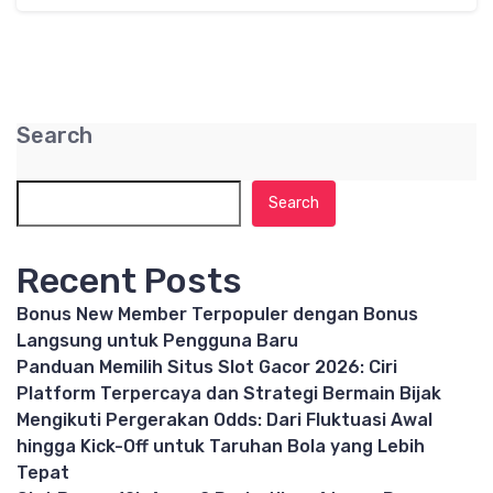
Search
Search
Recent Posts
Bonus New Member Terpopuler dengan Bonus
Langsung untuk Pengguna Baru
Panduan Memilih Situs Slot Gacor 2026: Ciri
Platform Terpercaya dan Strategi Bermain Bijak
Mengikuti Pergerakan Odds: Dari Fluktuasi Awal
hingga Kick-Off untuk Taruhan Bola yang Lebih
Tepat