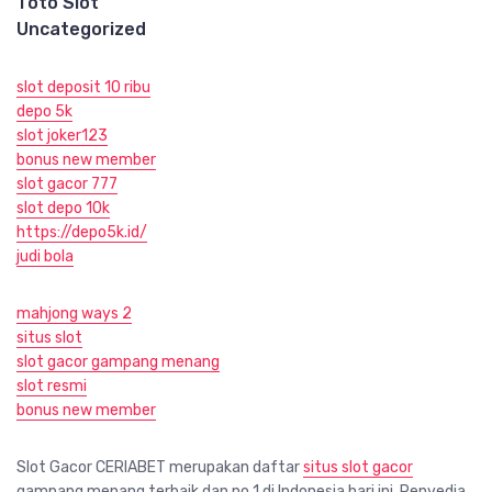
Toto Slot
Uncategorized
slot deposit 10 ribu
depo 5k
slot joker123
bonus new member
slot gacor 777
slot depo 10k
https://depo5k.id/
judi bola
mahjong ways 2
situs slot
slot gacor gampang menang
slot resmi
bonus new member
Slot Gacor CERIABET merupakan daftar
situs slot gacor
gampang menang terbaik dan no 1 di Indonesia hari ini. Penyedia