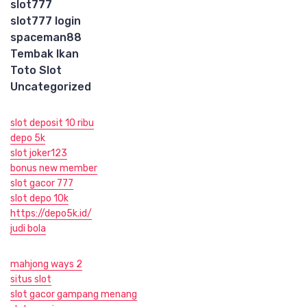
slot777
slot777 login
spaceman88
Tembak Ikan
Toto Slot
Uncategorized
slot deposit 10 ribu
depo 5k
slot joker123
bonus new member
slot gacor 777
slot depo 10k
https://depo5k.id/
judi bola
mahjong ways 2
situs slot
slot gacor gampang menang