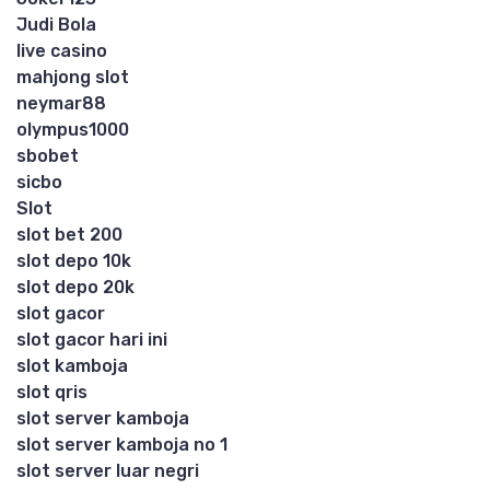
Judi Bola
live casino
mahjong slot
neymar88
olympus1000
sbobet
sicbo
Slot
slot bet 200
slot depo 10k
slot depo 20k
slot gacor
slot gacor hari ini
slot kamboja
slot qris
slot server kamboja
slot server kamboja no 1
slot server luar negri