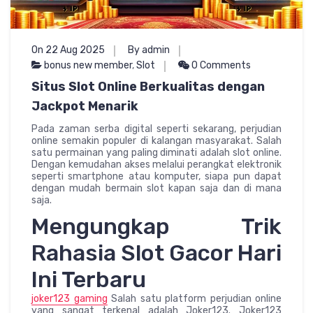
On 22 Aug 2025
By admin
bonus new member
,
Slot
0 Comments
Situs Slot Online Berkualitas dengan
Jackpot Menarik
Pada zaman serba digital seperti sekarang, perjudian
online semakin populer di kalangan masyarakat. Salah
satu permainan yang paling diminati adalah slot online.
Dengan kemudahan akses melalui perangkat elektronik
seperti smartphone atau komputer, siapa pun dapat
dengan mudah bermain slot kapan saja dan di mana
saja.
Mengungkap Trik
Rahasia Slot Gacor Hari
Ini Terbaru
joker123 gaming
Salah satu platform perjudian online
yang sangat terkenal adalah Joker123. Joker123