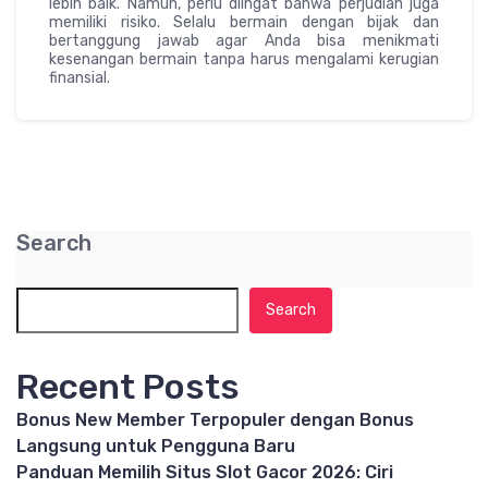
lebih baik. Namun, perlu diingat bahwa perjudian juga
memiliki risiko. Selalu bermain dengan bijak dan
bertanggung jawab agar Anda bisa menikmati
kesenangan bermain tanpa harus mengalami kerugian
finansial.
Search
Search
Recent Posts
Bonus New Member Terpopuler dengan Bonus
Langsung untuk Pengguna Baru
Panduan Memilih Situs Slot Gacor 2026: Ciri