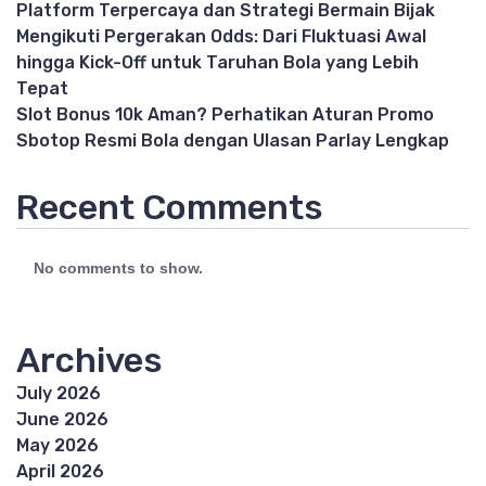
Platform Terpercaya dan Strategi Bermain Bijak
Mengikuti Pergerakan Odds: Dari Fluktuasi Awal
hingga Kick-Off untuk Taruhan Bola yang Lebih
Tepat
Slot Bonus 10k Aman? Perhatikan Aturan Promo
Sbotop Resmi Bola dengan Ulasan Parlay Lengkap
Recent Comments
No comments to show.
Archives
July 2026
June 2026
May 2026
April 2026