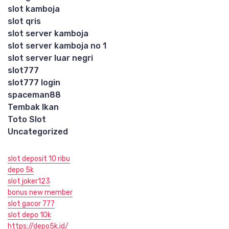
slot kamboja
slot qris
slot server kamboja
slot server kamboja no 1
slot server luar negri
slot777
slot777 login
spaceman88
Tembak Ikan
Toto Slot
Uncategorized
slot deposit 10 ribu
depo 5k
slot joker123
bonus new member
slot gacor 777
slot depo 10k
https://depo5k.id/