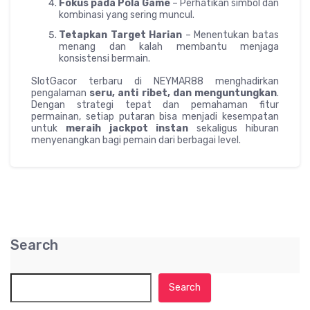
Fokus pada Pola Game
– Perhatikan simbol dan
kombinasi yang sering muncul.
Tetapkan Target Harian
– Menentukan batas
menang dan kalah membantu menjaga
konsistensi bermain.
SlotGacor terbaru di NEYMAR88 menghadirkan
pengalaman
seru, anti ribet, dan menguntungkan
.
Dengan strategi tepat dan pemahaman fitur
permainan, setiap putaran bisa menjadi kesempatan
untuk
meraih jackpot instan
sekaligus hiburan
menyenangkan bagi pemain dari berbagai level.
Search
Search