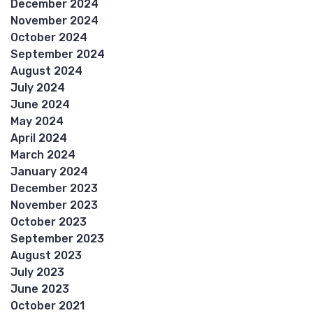
December 2024
November 2024
October 2024
September 2024
August 2024
July 2024
June 2024
May 2024
April 2024
March 2024
January 2024
December 2023
November 2023
October 2023
September 2023
August 2023
July 2023
June 2023
October 2021