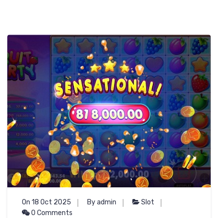
On 18 Oct 2025
By admin
Slot
0 Comments