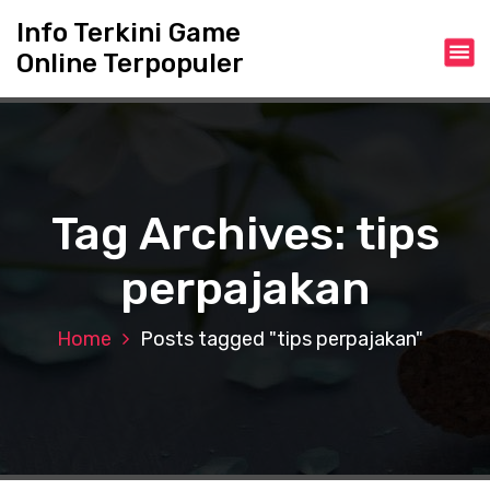
S
Info Terkini Game
k
Online Terpopuler
i
p
t
o
c
o
n
Tag Archives: tips
t
e
perpajakan
n
t
Home
Posts tagged "tips perpajakan"