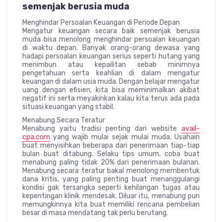
semenjak berusia muda
Menghindar Persoalan Keuangan di Periode Depan
Mengatur keuangan secara baik semenjak berusia
muda bisa menolong menghindar persoalan keuangan
di waktu depan. Banyak orang-orang dewasa yang
hadapi persoalan keuangan serius seperti hutang yang
menimbun atau kepailitan sebab minimnya
pengetahuan serta keahlian di dalam mengatur
keuangan di dalam usia muda. Dengan belajar mengatur
uang dengan efisien, kita bisa meminimalkan akibat
negatif ini serta meyakinkan kalau kita terus ada pada
situasi keuangan yang stabil.
Menabung Secara Teratur
Menabung yaitu tradisi penting dari website
avail-
cpa.com
yang wajib mulai sejak mulai muda. Usahain
buat menyisihkan beberapa dari penerimaan tiap-tiap
bulan buat ditabung. Selaku tips umum, coba buat
menabung paling tidak 20% dari penerimaan bulanan.
Menabung secara teratur bakal menolong membentuk
dana kritis, yang paling penting buat menanggulangi
kondisi gak tersangka seperti kehilangan tugas atau
kepentingan klinik mendesak. Diluar itu, menabung pun
memungkinnya kita buat memiliki rencana pembelian
besar di masa mendatang tak perlu berutang.