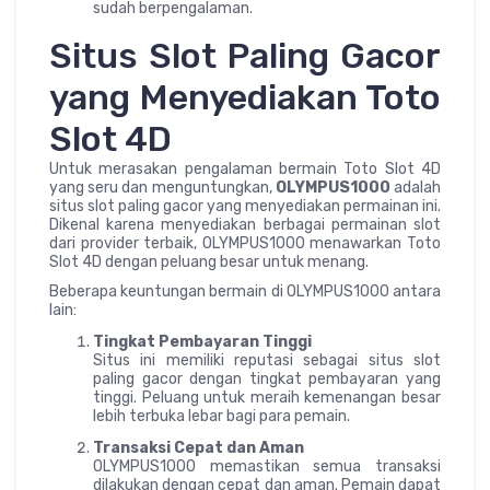
sudah berpengalaman.
Situs Slot Paling Gacor
yang Menyediakan Toto
Slot 4D
Untuk merasakan pengalaman bermain Toto Slot 4D
yang seru dan menguntungkan,
OLYMPUS1000
adalah
situs slot paling gacor yang menyediakan permainan ini.
Dikenal karena menyediakan berbagai permainan slot
dari provider terbaik, OLYMPUS1000 menawarkan Toto
Slot 4D dengan peluang besar untuk menang.
Beberapa keuntungan bermain di OLYMPUS1000 antara
lain:
Tingkat Pembayaran Tinggi
Situs ini memiliki reputasi sebagai situs slot
paling gacor dengan tingkat pembayaran yang
tinggi. Peluang untuk meraih kemenangan besar
lebih terbuka lebar bagi para pemain.
Transaksi Cepat dan Aman
OLYMPUS1000 memastikan semua transaksi
dilakukan dengan cepat dan aman. Pemain dapat