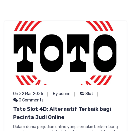
On 22 Mar 2025
By admin
Slot
0 Comments
Toto Slot 4D: Alternatif Terbaik bagi
Pecinta Judi Online
Dalam dunia perjudian online yang semakin berkembang