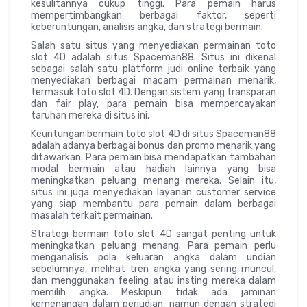
kesulitannya cukup tinggi. Para pemain harus
mempertimbangkan berbagai faktor, seperti
keberuntungan, analisis angka, dan strategi bermain.
Salah satu situs yang menyediakan permainan toto
slot 4D adalah situs Spaceman88. Situs ini dikenal
sebagai salah satu platform judi online terbaik yang
menyediakan berbagai macam permainan menarik,
termasuk toto slot 4D. Dengan sistem yang transparan
dan fair play, para pemain bisa mempercayakan
taruhan mereka di situs ini.
Keuntungan bermain toto slot 4D di situs Spaceman88
adalah adanya berbagai bonus dan promo menarik yang
ditawarkan. Para pemain bisa mendapatkan tambahan
modal bermain atau hadiah lainnya yang bisa
meningkatkan peluang menang mereka. Selain itu,
situs ini juga menyediakan layanan customer service
yang siap membantu para pemain dalam berbagai
masalah terkait permainan.
Strategi bermain toto slot 4D sangat penting untuk
meningkatkan peluang menang. Para pemain perlu
menganalisis pola keluaran angka dalam undian
sebelumnya, melihat tren angka yang sering muncul,
dan menggunakan feeling atau insting mereka dalam
memilih angka. Meskipun tidak ada jaminan
kemenangan dalam perjudian, namun dengan strategi