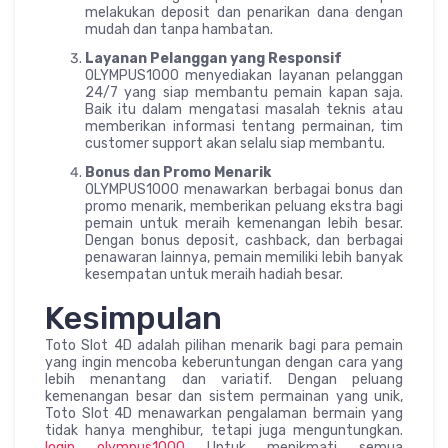
melakukan deposit dan penarikan dana dengan
mudah dan tanpa hambatan.
Layanan Pelanggan yang Responsif
OLYMPUS1000 menyediakan layanan pelanggan
24/7 yang siap membantu pemain kapan saja.
Baik itu dalam mengatasi masalah teknis atau
memberikan informasi tentang permainan, tim
customer support akan selalu siap membantu.
Bonus dan Promo Menarik
OLYMPUS1000 menawarkan berbagai bonus dan
promo menarik, memberikan peluang ekstra bagi
pemain untuk meraih kemenangan lebih besar.
Dengan bonus deposit, cashback, dan berbagai
penawaran lainnya, pemain memiliki lebih banyak
kesempatan untuk meraih hadiah besar.
Kesimpulan
Toto Slot 4D adalah pilihan menarik bagi para pemain
yang ingin mencoba keberuntungan dengan cara yang
lebih menantang dan variatif. Dengan peluang
kemenangan besar dan sistem permainan yang unik,
Toto Slot 4D menawarkan pengalaman bermain yang
tidak hanya menghibur, tetapi juga menguntungkan.
login olympus1000
Untuk menikmati semua