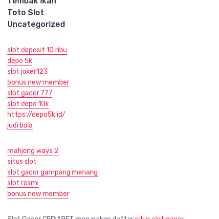
Tembak Ikan
Toto Slot
Uncategorized
slot deposit 10 ribu
depo 5k
slot joker123
bonus new member
slot gacor 777
slot depo 10k
https://depo5k.id/
judi bola
mahjong ways 2
situs slot
slot gacor gampang menang
slot resmi
bonus new member