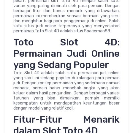
pesat, permainan slot toto 4d menjadi salah satu
varian yang paling diminati oleh para pemain. Dengan
berbagai fitur dan bonus menarik yang ditawarkan,
permainan ini memberikan sensasi bermain yang seru
dan menghibur bagi para penggemar judi online. Salah
satu situs judi online terpercaya yang menyediakan
permainan Toto Slot 4D adalah situs Spaceman88.
Toto Slot 4D:
Permainan Judi Online
yang Sedang Populer
Toto Slot 4D adalah salah satu permainan judi online
yang saat ini sedang populer di kalangan para pemain
judi. Dengan konsep permainan yang sederhana namun
menarik, pemain harus menebak angka yang akan
keluar dalam hasil pengundian. Dengan berbagai variasi
taruhan yang bisa dimainkan, pemain memiliki
kesempatan untuk mendapatkan keuntungan besar
dengan modal yang relatif kecil.
Fitur-Fitur Menarik
dalam Slot Toto 4D