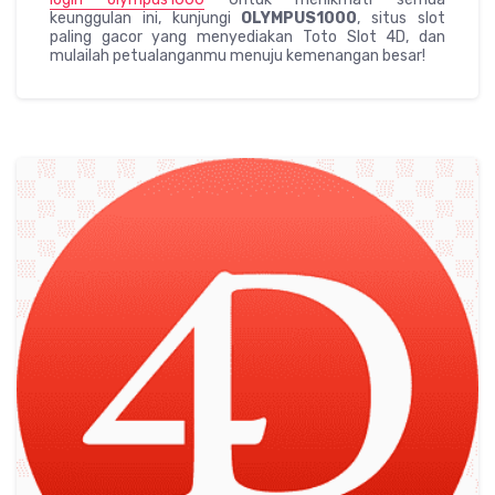
keunggulan ini, kunjungi
OLYMPUS1000
, situs slot
paling gacor yang menyediakan Toto Slot 4D, dan
mulailah petualanganmu menuju kemenangan besar!