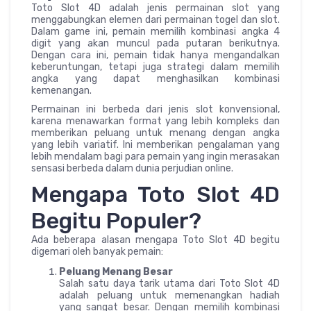
Toto Slot 4D adalah jenis permainan slot yang
menggabungkan elemen dari permainan togel dan slot.
Dalam game ini, pemain memilih kombinasi angka 4
digit yang akan muncul pada putaran berikutnya.
Dengan cara ini, pemain tidak hanya mengandalkan
keberuntungan, tetapi juga strategi dalam memilih
angka yang dapat menghasilkan kombinasi
kemenangan.
Permainan ini berbeda dari jenis slot konvensional,
karena menawarkan format yang lebih kompleks dan
memberikan peluang untuk menang dengan angka
yang lebih variatif. Ini memberikan pengalaman yang
lebih mendalam bagi para pemain yang ingin merasakan
sensasi berbeda dalam dunia perjudian online.
Mengapa Toto Slot 4D
Begitu Populer?
Ada beberapa alasan mengapa Toto Slot 4D begitu
digemari oleh banyak pemain:
Peluang Menang Besar
Salah satu daya tarik utama dari Toto Slot 4D
adalah peluang untuk memenangkan hadiah
yang sangat besar. Dengan memilih kombinasi