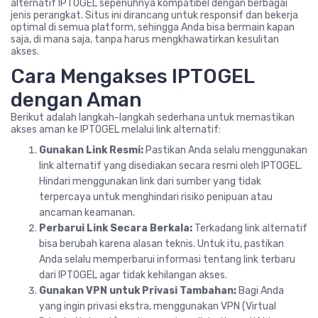
alternatif IPTOGEL sepenuhnya kompatibel dengan berbagai
jenis perangkat. Situs ini dirancang untuk responsif dan bekerja
optimal di semua platform, sehingga Anda bisa bermain kapan
saja, di mana saja, tanpa harus mengkhawatirkan kesulitan
akses.
Cara Mengakses IPTOGEL
dengan Aman
Berikut adalah langkah-langkah sederhana untuk memastikan
akses aman ke IPTOGEL melalui link alternatif:
Gunakan Link Resmi:
Pastikan Anda selalu menggunakan
link alternatif yang disediakan secara resmi oleh IPTOGEL.
Hindari menggunakan link dari sumber yang tidak
terpercaya untuk menghindari risiko penipuan atau
ancaman keamanan.
Perbarui Link Secara Berkala:
Terkadang link alternatif
bisa berubah karena alasan teknis. Untuk itu, pastikan
Anda selalu memperbarui informasi tentang link terbaru
dari IPTOGEL agar tidak kehilangan akses.
Gunakan VPN untuk Privasi Tambahan:
Bagi Anda
yang ingin privasi ekstra, menggunakan VPN (Virtual