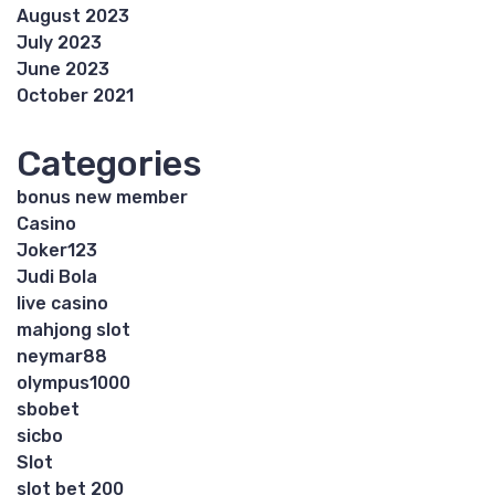
August 2023
July 2023
June 2023
October 2021
Categories
bonus new member
Casino
Joker123
Judi Bola
live casino
mahjong slot
neymar88
olympus1000
sbobet
sicbo
Slot
slot bet 200