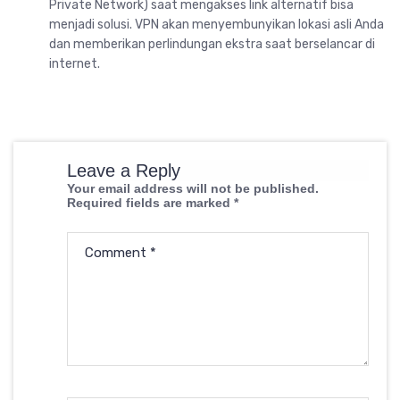
Private Network) saat mengakses link alternatif bisa
menjadi solusi. VPN akan menyembunyikan lokasi asli Anda
dan memberikan perlindungan ekstra saat berselancar di
internet.
Leave a Reply
Your email address will not be published.
Required fields are marked
*
Comment
*