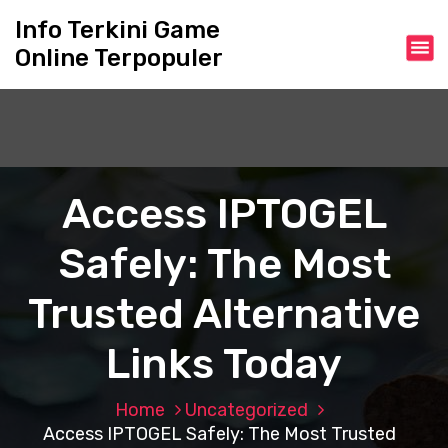
S
Info Terkini Game
k
Online Terpopuler
i
p
t
o
c
o
n
Access IPTOGEL
t
e
Safely: The Most
n
t
Trusted Alternative
Links Today
Home
Uncategorized
Access IPTOGEL Safely: The Most Trusted