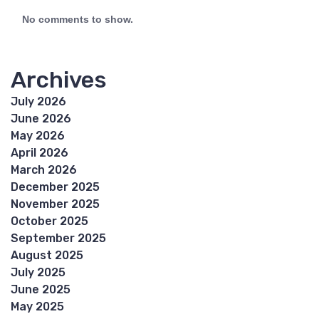
No comments to show.
Archives
July 2026
June 2026
May 2026
April 2026
March 2026
December 2025
November 2025
October 2025
September 2025
August 2025
July 2025
June 2025
May 2025