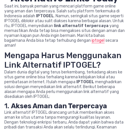
Saat ini, banyak pemain yang mencari platform game online
yang aman dan terpercaya. Salah satu platform terkemuka di
Indonesia adalah
IPTOGEL
. Namun, seringkali situs game seperti
IPTOGEL diblokir atau sulit diakses karena berbagai alasan. Untuk
itu, IPTOGEL menyediakan
link alternatif terpercaya
yang
memastikan Anda tetap bisa mengakses situs dengan aman dan
nyaman kapan pun Anda ingin bermain. Mari kita bahas
bagaimana Anda bisa tetap terhubung dengan
iptogel
secara
aman!
Mengapa Harus Menggunakan
Link Alternatif IPTOGEL?
Dalam dunia digital yang terus berkembang, terkadang akses ke
situs game online bisa terhalang karena kebijakan lokal atau
pembatasan internet. Itulah mengapa
IPTOGEL
menghadirkan
solusi dengan menyediakan link alternatif. Berikut beberapa
alasan mengapa Anda perlu menggunakan link alternatif yang
disediakan oleh IPTOGEL:
1.
Akses Aman dan Terpercaya
Link alternatif IPTOGEL dirancang untuk memberikan akses
aman ke situs utama tanpa mengurangi kualitas layanan.
Dengan teknologi enkripsi terbaru, Anda dapat yakin bahwa data
pribadi dan transaksi Anda akan selalu terlindungi. Keamanan