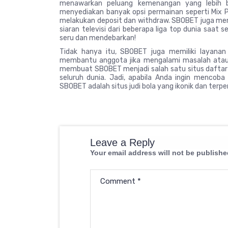
menawarkan peluang kemenangan yang lebih be
menyediakan banyak opsi permainan seperti Mix
melakukan deposit dan withdraw. SBOBET juga memil
siaran televisi dari beberapa liga top dunia saat
seru dan mendebarkan!
Tidak hanya itu, SBOBET juga memiliki layana
membantu anggota jika mengalami masalah atau ke
membuat SBOBET menjadi salah satu situs daftar ju
seluruh dunia. Jadi, apabila Anda ingin mencob
SBOBET adalah situs judi bola yang ikonik dan terp
Leave a Reply
Your email address will not be publishe
Comment
*