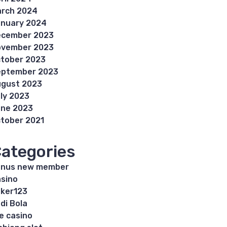
rch 2024
nuary 2024
ecember 2023
ovember 2023
tober 2023
eptember 2023
gust 2023
ly 2023
ne 2023
tober 2021
ategories
onus new member
sino
ker123
di Bola
ve casino