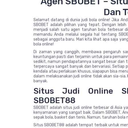
Agen SBOBET – Situ
Dan T
Selamat datang di dunia judi bola online! Jika An
SBOBET adalah pilihan yang tepat. Dengan lebih 
menjadi salah satu agen taruhan bola terbesar di
memandu Anda melalui segala hal tentang SBOBET
sebagai anggota baru. Mari kita lihat apa saja y
bola online!
Di zaman yang canggih, membawa pengaruh sanga
keuntungan pasti dan terjamin untuk para pemainn
sedikit, namun pendapatannya sangat besar dan t
terpercaya sangat banyak dan bervariasi. Setiap p
kendala atau perlakuan khusus, siapapun bisa me
dalam melaksanakan judi online tidak akan sia-si
banyak.
Situs Judi Online 
SBOBET88
SBOBET adalah situs judi online terbesar di Asia
kenyamanan yang sangat baik. Dalam SBOBET, And
sepak bola, basket dan tenis. Namun, taruhan bola 
Situs SBOBET88 adalah tempat terbaik untuk mem