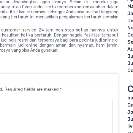
sar dibandingkan agen lainnya. Selain itu, mereka juga
Ma
 Parlay atau Over/Under serta memberikan kemudahan dalam
iki fitur live streaming sehingga Anda bisa melihat langsung
Ja
 sedang bertaruh. Ini menjadikan pengalaman bertaruh semakin
D
N
n customer service 24 jam non-stop setiap harinya untuk
Oc
sulitan ketika bertaruh. Dengan segala fasilitas tersebut
di bola resmi dan terpercaya bagi para pecinta judi online di
S
a bermain judi online dengan aman dan nyaman, kami jamin,
Au
ercaya yang bisa Anda gunakan.
Ju
Ju
Oc
C
d.
Required fields are marked
*
b
Ca
Jo
Ju
li