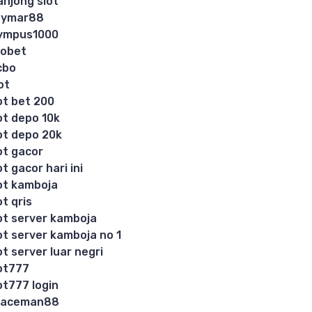
hjong slot
eymar88
ympus1000
obet
cbo
ot
ot bet 200
ot depo 10k
ot depo 20k
ot gacor
ot gacor hari ini
ot kamboja
ot qris
ot server kamboja
ot server kamboja no 1
ot server luar negri
ot777
ot777 login
paceman88