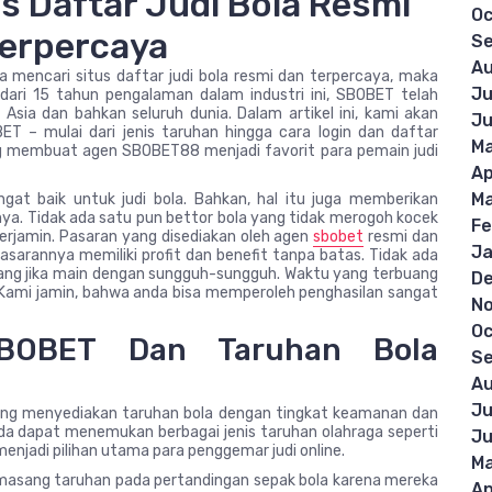
s Daftar Judi Bola Resmi
Oc
erpercaya
S
Au
da mencari situs daftar judi bola resmi dan terpercaya, maka
Ju
dari 15 tahun pengalaman dalam industri ini, SBOBET telah
 Asia dan bahkan seluruh dunia. Dalam artikel ini, kami akan
Ju
 – mulai dari jenis taruhan hingga cara login dan daftar
Ma
ang membuat agen SBOBET88 menjadi favorit para pemain judi
Ap
Ma
t baik untuk judi bola. Bahkan, hal itu juga memberikan
ya. Tidak ada satu pun bettor bola yang tidak merogoh kocek
Fe
erjamin. Pasaran yang disediakan oleh agen
sbobet
resmi dan
Ja
asarannya memiliki profit dan benefit tanpa batas. Tidak ada
nang jika main dengan sungguh-sungguh. Waktu yang terbuang
D
a. Kami jamin, bahwa anda bisa memperoleh penghasilan sangat
N
Oc
SBOBET Dan Taruhan Bola
S
Au
Ju
 yang menyediakan taruhan bola dengan tingkat keamanan dan
a dapat menemukan berbagai jenis taruhan olahraga seperti
Ju
menjadi pilihan utama para penggemar judi online.
Ma
asang taruhan pada pertandingan sepak bola karena mereka
Ap