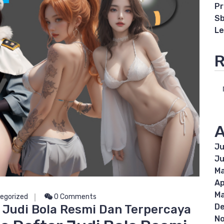
P
Sb
L
R
A
Ju
Ju
Ma
Ap
Ma
egorized
0 Comments
D
 Judi Bola Resmi Dan Terpercaya
N