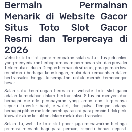
Bermain Permainan
Menarik di Website Gacor
Situs Toto Slot Gacor
Resmi dan Terpercaya di
2026
Website toto slot gacor merupakan salah satu situs judi online
yang menyediakan berbagai macam permainan slot dari provider
terkemuka di dunia. Dengan bermain di situs ini, para pemain bisa
menikmati berbagai keuntungan, mulai dari kemudahan dalam
bertransaksi hingga kesempatan untuk meraih kemenangan
besar.
Salah satu keuntungan bermain di website toto slot gacor
adalah kemudahan dalam bertransaksi. Situs ini menyediakan
berbagai metode pembayaran yang aman dan terpercaya,
seperti transfer bank, e-wallet, dan pulsa. Dengan adanya
berbagai pilihan metode pembayaran ini, para pemain tidak perlu
khawatir akan kesulitan dalam melakukan transaksi.
Selain itu, website toto slot gacor juga menawarkan berbagai
promosi menarik bagi para pemain, seperti bonus deposit,