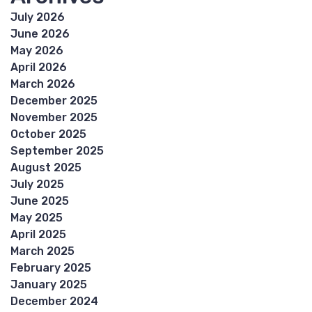
July 2026
June 2026
May 2026
April 2026
March 2026
December 2025
November 2025
October 2025
September 2025
August 2025
July 2025
June 2025
May 2025
April 2025
March 2025
February 2025
January 2025
December 2024