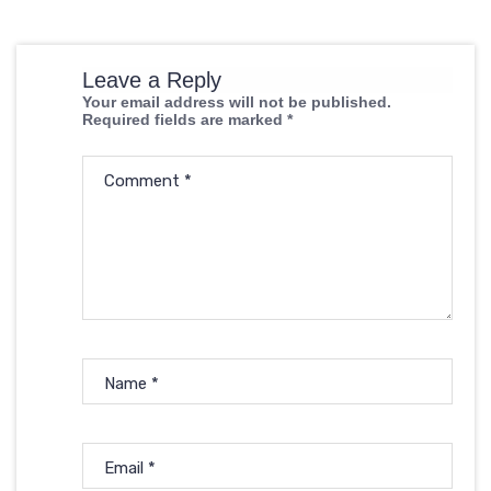
Leave a Reply
Your email address will not be published.
Required fields are marked
*
Comment
*
Name
*
Email
*