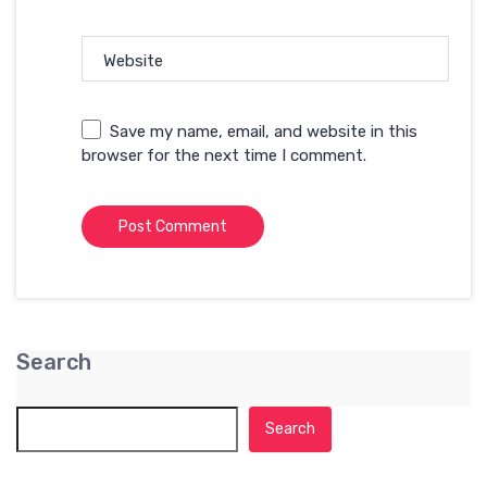
Website
Save my name, email, and website in this
browser for the next time I comment.
Search
Search