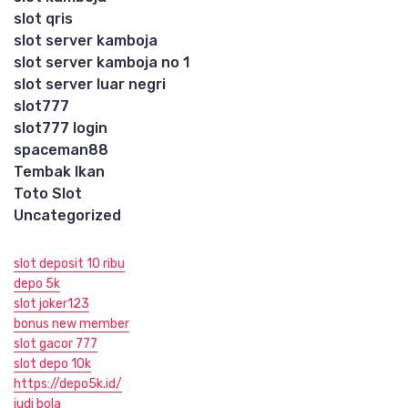
slot qris
slot server kamboja
slot server kamboja no 1
slot server luar negri
slot777
slot777 login
spaceman88
Tembak Ikan
Toto Slot
Uncategorized
slot deposit 10 ribu
depo 5k
slot joker123
bonus new member
slot gacor 777
slot depo 10k
https://depo5k.id/
judi bola