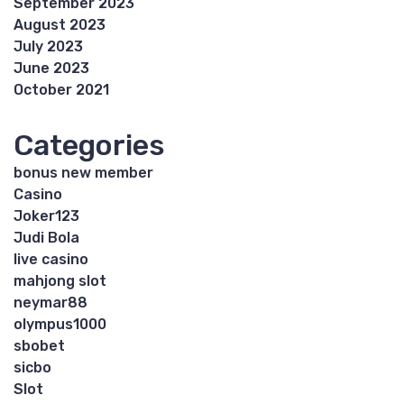
September 2023
August 2023
July 2023
June 2023
October 2021
Categories
bonus new member
Casino
Joker123
Judi Bola
live casino
mahjong slot
neymar88
olympus1000
sbobet
sicbo
Slot