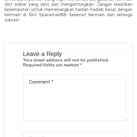
slot online yang seru dan menguntungkan. Jangan lewatkan
kesempatan untuk memenangkan hadiah-hadiah besar dengan
bermain di Slot Spaceman88. Selamat bermain dan semoga
sukses!
Leave a Reply
Your email address will not be published.
Required fields are marked
*
Comment
*