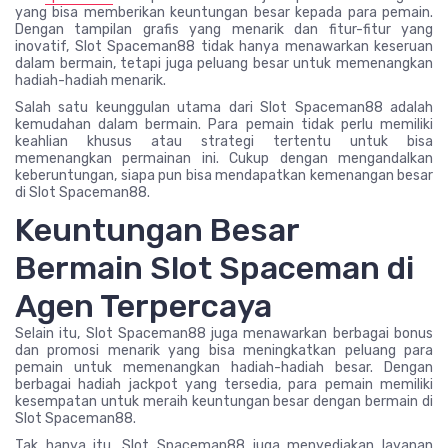
yang bisa memberikan keuntungan besar kepada para pemain.
Dengan tampilan grafis yang menarik dan fitur-fitur yang
inovatif, Slot Spaceman88 tidak hanya menawarkan keseruan
dalam bermain, tetapi juga peluang besar untuk memenangkan
hadiah-hadiah menarik.
Salah satu keunggulan utama dari Slot Spaceman88 adalah
kemudahan dalam bermain. Para pemain tidak perlu memiliki
keahlian khusus atau strategi tertentu untuk bisa
memenangkan permainan ini. Cukup dengan mengandalkan
keberuntungan, siapa pun bisa mendapatkan kemenangan besar
di Slot Spaceman88.
Keuntungan Besar
Bermain Slot Spaceman di
Agen Terpercaya
Selain itu, Slot Spaceman88 juga menawarkan berbagai bonus
dan promosi menarik yang bisa meningkatkan peluang para
pemain untuk memenangkan hadiah-hadiah besar. Dengan
berbagai hadiah jackpot yang tersedia, para pemain memiliki
kesempatan untuk meraih keuntungan besar dengan bermain di
Slot Spaceman88.
Tak hanya itu, Slot Spaceman88 juga menyediakan layanan