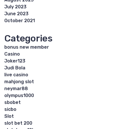
July 2023
June 2023
October 2021
Categories
bonus new member
Casino
Joker123
Judi Bola
live casino
mahjong slot
neymar88
olympus1000
sbobet
sicbo
Slot
slot bet 200