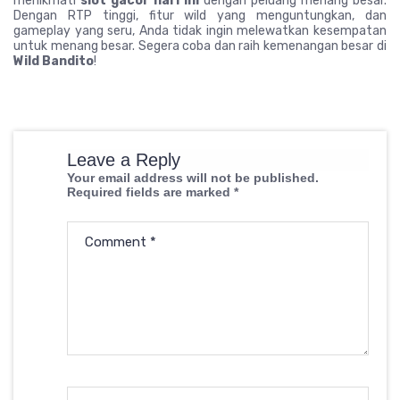
menikmati
slot gacor hari ini
dengan peluang menang besar.
Dengan RTP tinggi, fitur wild yang menguntungkan, dan
gameplay yang seru, Anda tidak ingin melewatkan kesempatan
untuk menang besar. Segera coba dan raih kemenangan besar di
Wild Bandito
!
Leave a Reply
Your email address will not be published.
Required fields are marked
*
Comment
*