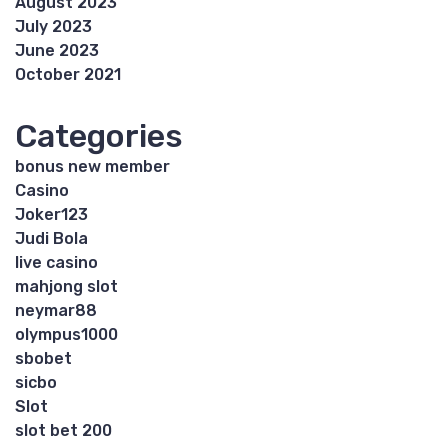
August 2023
July 2023
June 2023
October 2021
Categories
bonus new member
Casino
Joker123
Judi Bola
live casino
mahjong slot
neymar88
olympus1000
sbobet
sicbo
Slot
slot bet 200