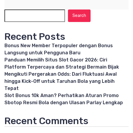
Search
Recent Posts
Bonus New Member Terpopuler dengan Bonus
Langsung untuk Pengguna Baru
Panduan Memilih Situs Slot Gacor 2026: Ciri
Platform Terpercaya dan Strategi Bermain Bijak
Mengikuti Pergerakan Odds: Dari Fluktuasi Awal
hingga Kick-Off untuk Taruhan Bola yang Lebih
Tepat
Slot Bonus 10k Aman? Perhatikan Aturan Promo
Sbotop Resmi Bola dengan Ulasan Parlay Lengkap
Recent Comments