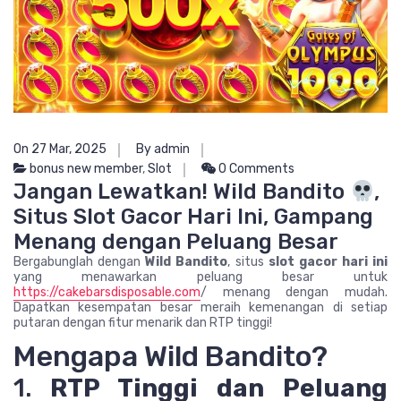
On 27 Mar, 2025
By admin
bonus new member
,
Slot
0 Comments
Jangan Lewatkan! Wild Bandito
,
Situs Slot Gacor Hari Ini, Gampang
Menang dengan Peluang Besar
Bergabunglah dengan
Wild Bandito
, situs
slot gacor hari ini
yang menawarkan peluang besar untuk
https://cakebarsdisposable.com
/ menang dengan mudah.
Dapatkan kesempatan besar meraih kemenangan di setiap
putaran dengan fitur menarik dan RTP tinggi!
Mengapa Wild Bandito?
1.
RTP Tinggi dan Peluang