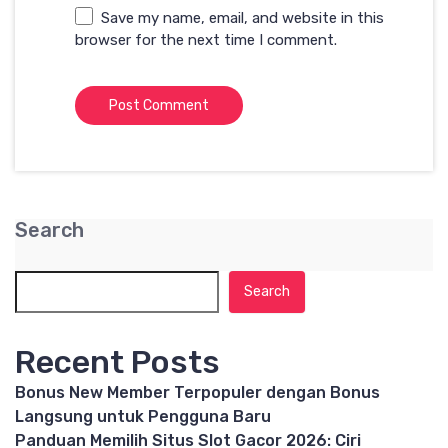
Save my name, email, and website in this
browser for the next time I comment.
Search
Search
Recent Posts
Bonus New Member Terpopuler dengan Bonus
Langsung untuk Pengguna Baru
Panduan Memilih Situs Slot Gacor 2026: Ciri