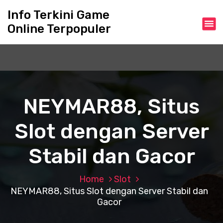
S
Info Terkini Game
k
Online Terpopuler
i
p
t
o
c
o
n
NEYMAR88, Situs
t
e
Slot dengan Server
n
t
Stabil dan Gacor
Home
Slot
NEYMAR88, Situs Slot dengan Server Stabil dan
Gacor