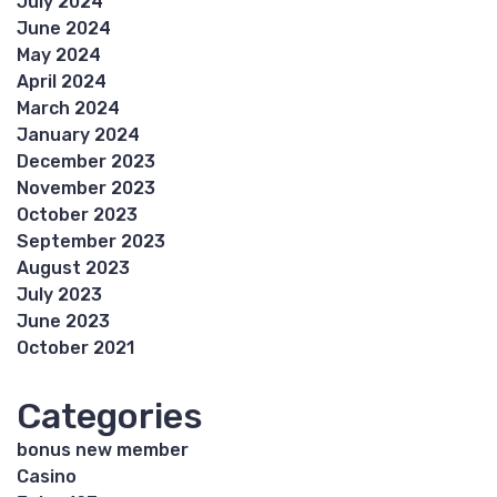
July 2024
June 2024
May 2024
April 2024
March 2024
January 2024
December 2023
November 2023
October 2023
September 2023
August 2023
July 2023
June 2023
October 2021
Categories
bonus new member
Casino