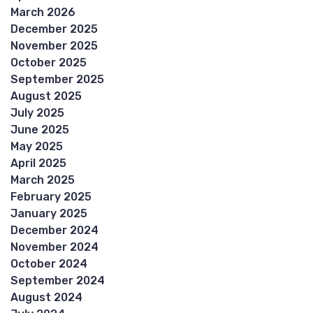
March 2026
December 2025
November 2025
October 2025
September 2025
August 2025
July 2025
June 2025
May 2025
April 2025
March 2025
February 2025
January 2025
December 2024
November 2024
October 2024
September 2024
August 2024