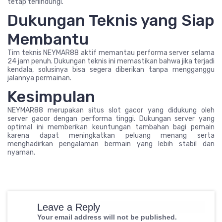
tetap terlindungi.
Dukungan Teknis yang Siap
Membantu
Tim teknis NEYMAR88 aktif memantau performa server selama
24 jam penuh. Dukungan teknis ini memastikan bahwa jika terjadi
kendala, solusinya bisa segera diberikan tanpa mengganggu
jalannya permainan.
Kesimpulan
NEYMAR88 merupakan situs slot gacor yang didukung oleh
server gacor dengan performa tinggi. Dukungan server yang
optimal ini memberikan keuntungan tambahan bagi pemain
karena dapat meningkatkan peluang menang serta
menghadirkan pengalaman bermain yang lebih stabil dan
nyaman.
Leave a Reply
Your email address will not be published.