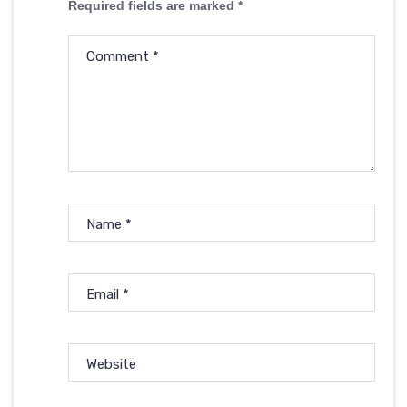
Required fields are marked
*
Comment
*
Name
*
Email
*
Website