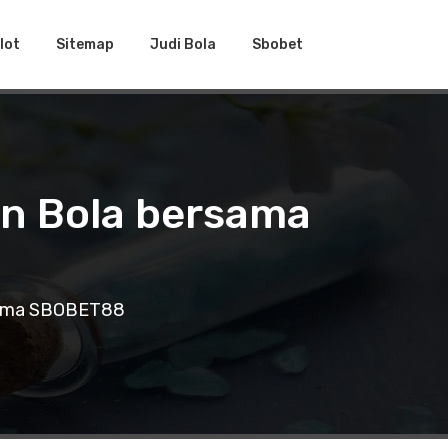
lot
Sitemap
Judi Bola
Sbobet
n Bola bersama
rsama SBOBET88