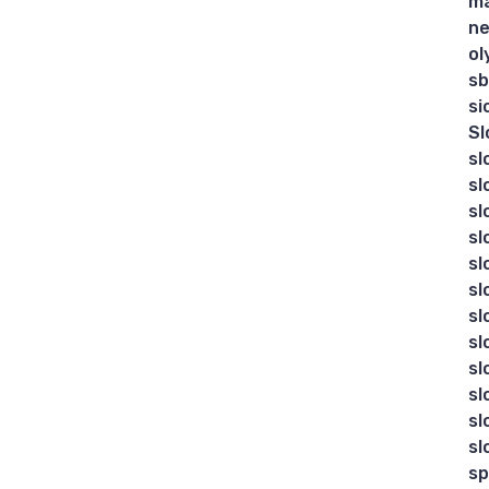
ma
n
ol
sb
si
Sl
sl
sl
sl
sl
sl
sl
sl
sl
sl
sl
sl
sl
s