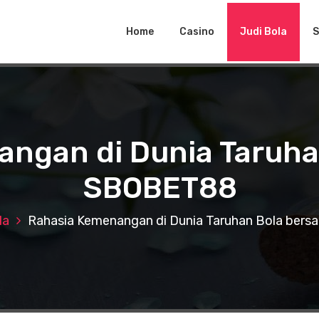
Home
Casino
Judi Bola
S
angan di Dunia Taruha
SBOBET88
la
Rahasia Kemenangan di Dunia Taruhan Bola be