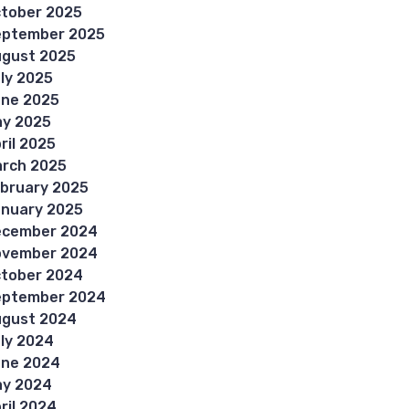
tober 2025
eptember 2025
gust 2025
ly 2025
ne 2025
y 2025
ril 2025
rch 2025
bruary 2025
nuary 2025
ecember 2024
ovember 2024
tober 2024
eptember 2024
gust 2024
ly 2024
ne 2024
y 2024
ril 2024