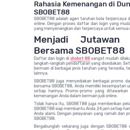
Rahasia Kemenangan di Dun
SBOBET88
SBOBET88 adalah agen taruhan bola terpercaya di 
online. Dengan proses daftar dan login yang m
yang menyenangkan dan terpercaya untuk semua
Menjadi Jutawan
Bersama SBOBET88
Daftar dan login di
sbobet 88
sangat mudah dilak
langkah-langkah pendaftaran yang disediakan. Set
bermain di berbagai jenis taruhan yang tersedia, t
lainnya.
SBOBET88 juga menyediakan berbagai promo da
bersama SBOBET88, Anda memiliki kesempatan u
setiap harinya. Promo-promo yang ditawarka
kemenangan Anda dalam bermain judi online.
Tidak hanya itu, SBOBET88 juga memberikan pel
SBOBET88 siap membantu Anda 24 jam setiap hari
Anda alami. Dengan pelayanan yang ramah dan p
SBOBET88.
Bergabunglah sekarang juga dengan SBOBET88 d