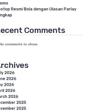
romo
otop Resmi Bola dengan Ulasan Parlay
engkap
ecent Comments
No comments to show.
rchives
ly 2026
ne 2026
y 2026
ril 2026
rch 2026
ecember 2025
ovember 2025