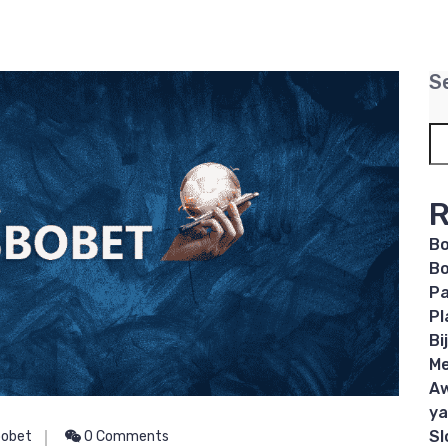
S
R
Bo
Bo
Pa
Pl
Bi
Me
Aw
ya
Sl
bobet
0 Comments