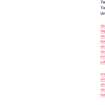
Te
To
Un
slo
de
sl
bo
sl
sl
ht
jud
ma
sit
sl
sl
bo