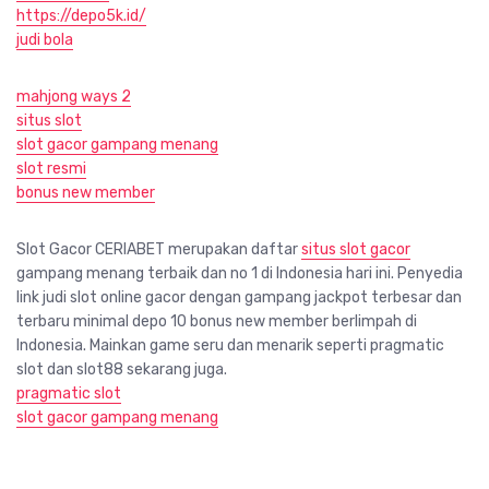
https://depo5k.id/
judi bola
mahjong ways 2
situs slot
slot gacor gampang menang
slot resmi
bonus new member
Slot Gacor CERIABET merupakan daftar
situs slot gacor
gampang menang terbaik dan no 1 di Indonesia hari ini. Penyedia
link judi slot online gacor dengan gampang jackpot terbesar dan
terbaru minimal depo 10 bonus new member berlimpah di
Indonesia. Mainkan game seru dan menarik seperti pragmatic
slot dan slot88 sekarang juga.
pragmatic slot
slot gacor gampang menang