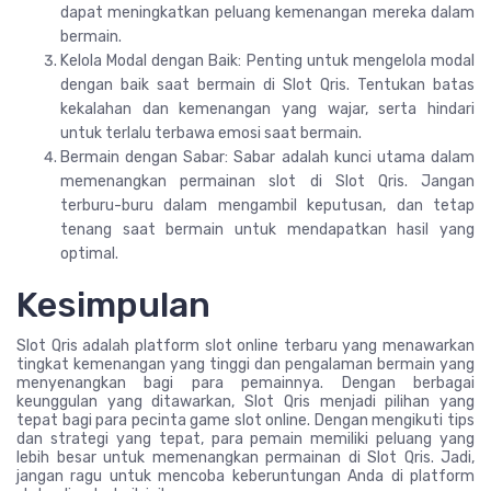
dapat meningkatkan peluang kemenangan mereka dalam
bermain.
Kelola Modal dengan Baik: Penting untuk mengelola modal
dengan baik saat bermain di Slot Qris. Tentukan batas
kekalahan dan kemenangan yang wajar, serta hindari
untuk terlalu terbawa emosi saat bermain.
Bermain dengan Sabar: Sabar adalah kunci utama dalam
memenangkan permainan slot di Slot Qris. Jangan
terburu-buru dalam mengambil keputusan, dan tetap
tenang saat bermain untuk mendapatkan hasil yang
optimal.
Kesimpulan
Slot Qris adalah platform slot online terbaru yang menawarkan
tingkat kemenangan yang tinggi dan pengalaman bermain yang
menyenangkan bagi para pemainnya. Dengan berbagai
keunggulan yang ditawarkan, Slot Qris menjadi pilihan yang
tepat bagi para pecinta game slot online. Dengan mengikuti tips
dan strategi yang tepat, para pemain memiliki peluang yang
lebih besar untuk memenangkan permainan di Slot Qris. Jadi,
jangan ragu untuk mencoba keberuntungan Anda di platform