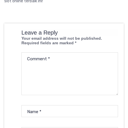
slot online terbaik ini!
Leave a Reply
Your email address will not be published.
Required fields are marked
*
Comment
*
Name
*