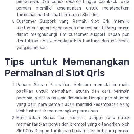
pemainnya. Dari bonus deposit hingga cashback, para
pemain memiliki kesempatan untuk mendapatkan
tambahan hadiah saat bermain di Slot Qris.
Customer Support yang Ramah: Slot Qris memiliki
customer support yang ramah dan responsif. Para pemain
dapat menghubungi tim customer support kapan pun
dibutuhkan untuk mendapatkan bantuan dan informasi
yang diperlukan.
Tips untuk Memenangkan
Permainan di Slot Qris
Pahami Aturan Permainan: Sebelum memulai bermain,
pastikan untuk memahami aturan dan cara bermain
permainan slot yang ingin dimainkan. Dengan pemahaman
yang baik, para pemain akan memiliki kesempatan yang
lebih baik untuk memenangkan permainan.
Manfaatkan Bonus dan Promosi: Jangan ragu untuk
memanfaatkan bonus dan promosi yang ditawarkan oleh
Slot Qris. Dengan tambahan hadiah tersebut, para pemain