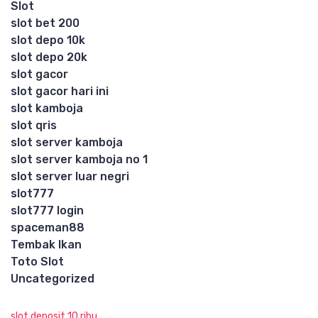
Slot
slot bet 200
slot depo 10k
slot depo 20k
slot gacor
slot gacor hari ini
slot kamboja
slot qris
slot server kamboja
slot server kamboja no 1
slot server luar negri
slot777
slot777 login
spaceman88
Tembak Ikan
Toto Slot
Uncategorized
slot deposit 10 ribu