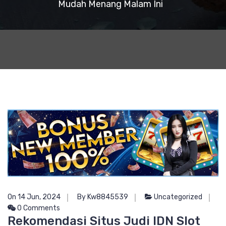
Mudah Menang Malam Ini
On 14 Jun, 2024
By Kw8845539
Uncategorized
0 Comments
Rekomendasi Situs Judi IDN Slot