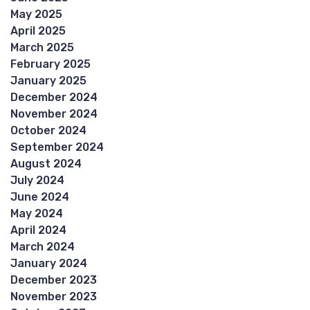
May 2025
April 2025
March 2025
February 2025
January 2025
December 2024
November 2024
October 2024
September 2024
August 2024
July 2024
June 2024
May 2024
April 2024
March 2024
January 2024
December 2023
November 2023