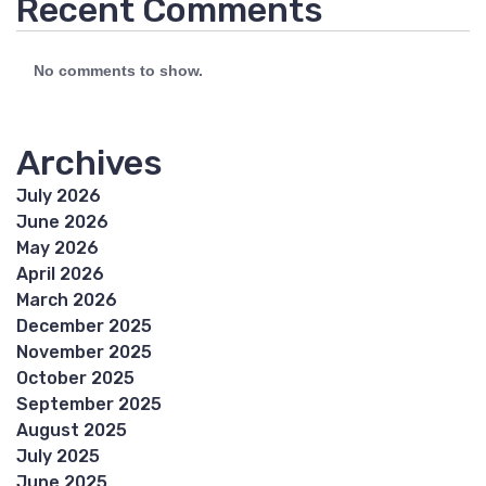
Recent Comments
No comments to show.
Archives
July 2026
June 2026
May 2026
April 2026
March 2026
December 2025
November 2025
October 2025
September 2025
August 2025
July 2025
June 2025