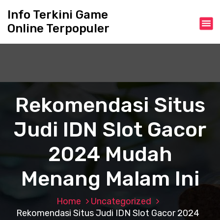
S
Info Terkini Game
k
Online Terpopuler
i
p
t
o
c
o
n
Rekomendasi Situs
t
e
Judi IDN Slot Gacor
n
t
2024 Mudah
Menang Malam Ini
Home
Uncategorized
Rekomendasi Situs Judi IDN Slot Gacor 2024