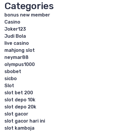
Categories
bonus new member
Casino
Joker123
Judi Bola
live casino
mahjong slot
neymar88
olympus1000
sbobet
sicbo
Slot
slot bet 200
slot depo 10k
slot depo 20k
slot gacor
slot gacor hari ini
slot kamboja