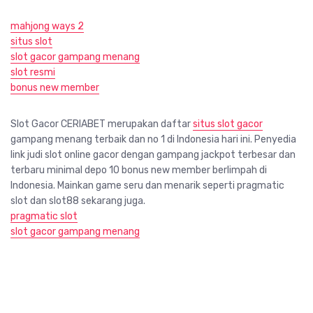
mahjong ways 2
situs slot
slot gacor gampang menang
slot resmi
bonus new member
Slot Gacor CERIABET merupakan daftar
situs slot gacor
gampang menang terbaik dan no 1 di Indonesia hari ini. Penyedia
link judi slot online gacor dengan gampang jackpot terbesar dan
terbaru minimal depo 10 bonus new member berlimpah di
Indonesia. Mainkan game seru dan menarik seperti pragmatic
slot dan slot88 sekarang juga.
pragmatic slot
slot gacor gampang menang