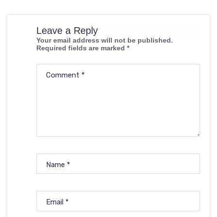
Leave a Reply
Your email address will not be published.
Required fields are marked
*
Comment
*
Name
*
Email
*