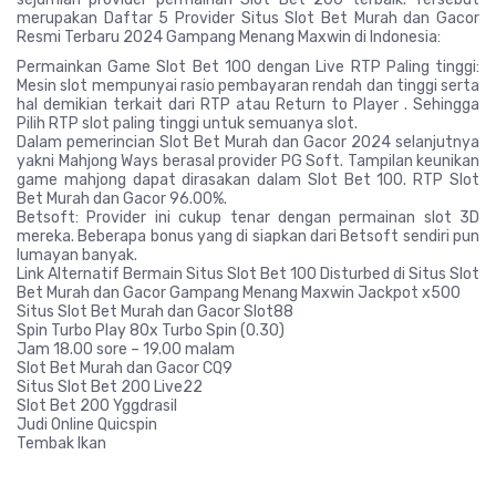
merupakan Daftar 5 Provider Situs Slot Bet Murah dan Gacor
Resmi Terbaru 2024 Gampang Menang Maxwin di Indonesia:
Permainkan Game Slot Bet 100 dengan Live RTP Paling tinggi:
Mesin slot mempunyai rasio pembayaran rendah dan tinggi serta
hal demikian terkait dari RTP atau Return to Player . Sehingga
Pilih RTP slot paling tinggi untuk semuanya slot.
Dalam pemerincian Slot Bet Murah dan Gacor 2024 selanjutnya
yakni Mahjong Ways berasal provider PG Soft. Tampilan keunikan
game mahjong dapat dirasakan dalam Slot Bet 100. RTP Slot
Bet Murah dan Gacor 96.00%.
Betsoft: Provider ini cukup tenar dengan permainan slot 3D
mereka. Beberapa bonus yang di siapkan dari Betsoft sendiri pun
lumayan banyak.
Link Alternatif Bermain Situs Slot Bet 100 Disturbed di Situs Slot
Bet Murah dan Gacor Gampang Menang Maxwin Jackpot x500
Situs Slot Bet Murah dan Gacor Slot88
Spin Turbo Play 80x Turbo Spin (0.30)
Jam 18.00 sore – 19.00 malam
Slot Bet Murah dan Gacor CQ9
Situs Slot Bet 200 Live22
Slot Bet 200 Yggdrasil
Judi Online Quicspin
Tembak Ikan