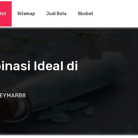
lot
Sitemap
Judi Bola
Sbobet
nasi Ideal di
i NEYMAR88