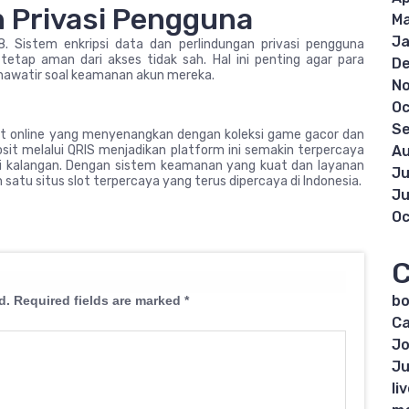
 Privasi Pengguna
Ma
Ja
 Sistem enkripsi data dan perlindungan privasi pengguna
tetap aman dari akses tidak sah. Hal ini penting agar para
D
hawatir soal keamanan akun mereka.
N
Oc
S
 online yang menyenangkan dengan koleksi game gacor dan
it melalui QRIS menjadikan platform ini semakin terpercaya
Au
ai kalangan. Dengan sistem keamanan yang kuat dan layanan
Ju
atu situs slot terpercaya yang terus dipercaya di Indonesia.
Ju
Oc
C
b
d.
Required fields are marked
*
Ca
Jo
Ju
li