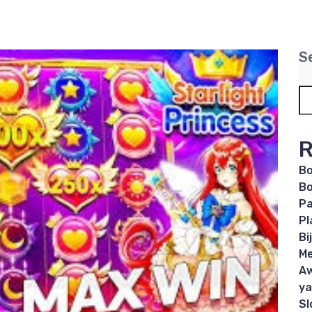
S
R
Bo
Bo
Pa
Pl
Bi
Me
Aw
ya
Sl