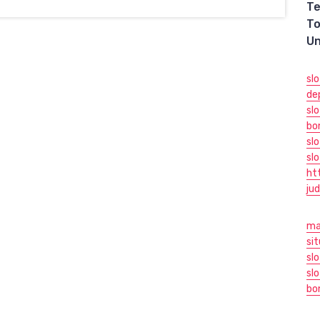
Te
To
Un
slo
de
sl
bo
sl
sl
ht
jud
ma
sit
sl
sl
bo