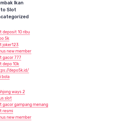
mbak Ikan
to Slot
categorized
t deposit 10 ribu
po 5k
ot joker123
nus new member
ot gacor 777
ot depo 10k
tps://depo5k.id/
i bola
hjong ways 2
us slot
ot gacor gampang menang
ot resmi
nus new member