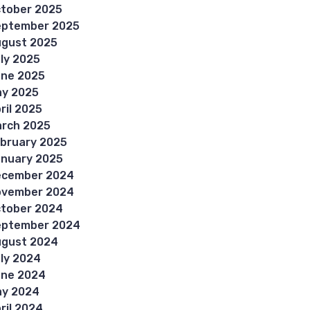
tober 2025
eptember 2025
gust 2025
ly 2025
ne 2025
y 2025
ril 2025
rch 2025
bruary 2025
nuary 2025
ecember 2024
ovember 2024
tober 2024
eptember 2024
gust 2024
ly 2024
ne 2024
y 2024
ril 2024