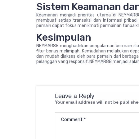
Sistem Keamanan dan
Keamanan menjadi prioritas utama di NEYMAR88.
membuat setiap transaksi dan informasi pribadi 
pemain dapat fokus menikmati permainan tanpa k
Kesimpulan
NEYMAR88 menghadirkan pengalaman bermain slot
fitur bonus melimpah. Kemudahan melakukan depos
dan mudah diakses oleh para pemain dari berbag
pelanggan yang responsif, NEYMAR88 menjadi salah s
Leave a Reply
Your email address will not be publishe
Comment
*