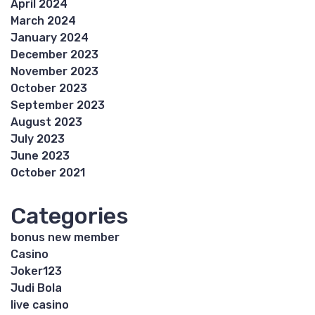
April 2024
March 2024
January 2024
December 2023
November 2023
October 2023
September 2023
August 2023
July 2023
June 2023
October 2021
Categories
bonus new member
Casino
Joker123
Judi Bola
live casino