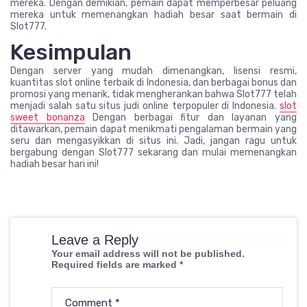
mereka. Dengan demikian, pemain dapat memperbesar peluang
mereka untuk memenangkan hadiah besar saat bermain di
Slot777.
Kesimpulan
Dengan server yang mudah dimenangkan, lisensi resmi,
kuantitas slot online terbaik di Indonesia, dan berbagai bonus dan
promosi yang menarik, tidak mengherankan bahwa Slot777 telah
menjadi salah satu situs judi online terpopuler di Indonesia.
slot
sweet bonanza
Dengan berbagai fitur dan layanan yang
ditawarkan, pemain dapat menikmati pengalaman bermain yang
seru dan mengasyikkan di situs ini. Jadi, jangan ragu untuk
bergabung dengan Slot777 sekarang dan mulai memenangkan
hadiah besar hari ini!
Leave a Reply
Your email address will not be published.
Required fields are marked
*
Comment
*