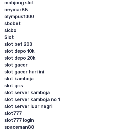
mahjong slot
neymar88
olympus1000
sbobet
sicbo
Slot
slot bet 200
slot depo 10k
slot depo 20k
slot gacor
slot gacor hari ini
slot kamboja
slot qris
slot server kamboja
slot server kamboja no 1
slot server luar negri
slot777
slot777 login
spaceman88