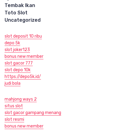
Tembak Ikan
Toto Slot
Uncategorized
slot deposit 10 ribu
depo 5k
slot joker123
bonus new member
slot gacor 777
slot depo 10k
https://depo5k.id/
judi bola
mahjong ways 2
situs slot
slot gacor gampang menang
slot resmi
bonus new member