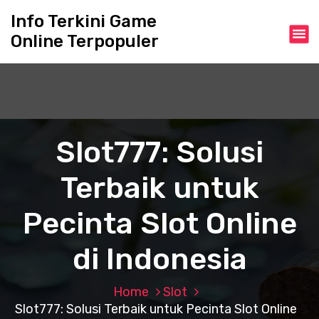
S
Info Terkini Game
k
Online Terpopuler
i
p
t
o
c
o
n
Slot777: Solusi
t
e
Terbaik untuk
n
t
Pecinta Slot Online
di Indonesia
Home
Slot
Slot777: Solusi Terbaik untuk Pecinta Slot Online