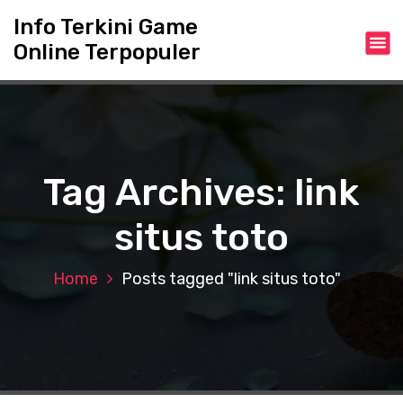
S
Info Terkini Game
k
Online Terpopuler
i
p
t
o
c
o
n
Tag Archives: link
t
e
situs toto
n
t
Home
Posts tagged "link situs toto"