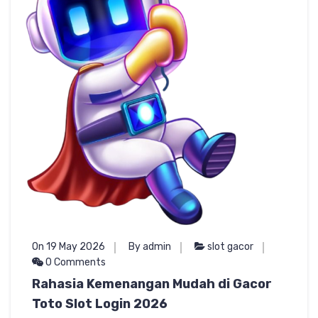
On 19 May 2026
By admin
slot gacor
0 Comments
Rahasia Kemenangan Mudah di Gacor
Toto Slot Login 2026