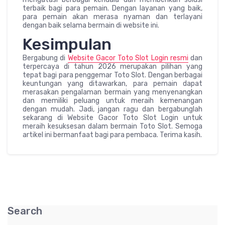
terbaik bagi para pemain. Dengan layanan yang baik,
para pemain akan merasa nyaman dan terlayani
dengan baik selama bermain di website ini.
Kesimpulan
Bergabung di
Website Gacor Toto Slot Login resmi
dan
terpercaya di tahun 2026 merupakan pilihan yang
tepat bagi para penggemar Toto Slot. Dengan berbagai
keuntungan yang ditawarkan, para pemain dapat
merasakan pengalaman bermain yang menyenangkan
dan memiliki peluang untuk meraih kemenangan
dengan mudah. Jadi, jangan ragu dan bergabunglah
sekarang di Website Gacor Toto Slot Login untuk
meraih kesuksesan dalam bermain Toto Slot. Semoga
artikel ini bermanfaat bagi para pembaca. Terima kasih.
Search