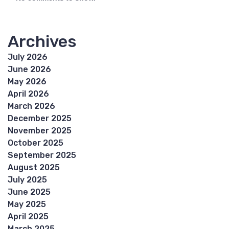
Archives
July 2026
June 2026
May 2026
April 2026
March 2026
December 2025
November 2025
October 2025
September 2025
August 2025
July 2025
June 2025
May 2025
April 2025
March 2025