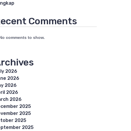
engkap
ecent Comments
No comments to show.
rchives
ly 2026
ne 2026
y 2026
ril 2026
rch 2026
ecember 2025
ovember 2025
tober 2025
eptember 2025