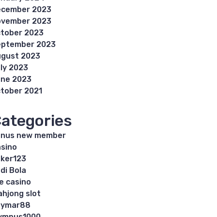
ecember 2023
ovember 2023
tober 2023
eptember 2023
gust 2023
ly 2023
ne 2023
tober 2021
ategories
onus new member
sino
ker123
di Bola
ve casino
hjong slot
eymar88
ympus1000