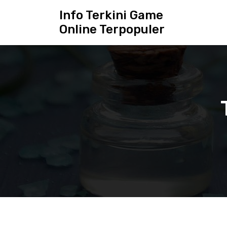
S
Info Terkini Game
k
Online Terpopuler
i
p
t
o
c
o
n
t
e
n
t