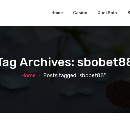
Home
Casino
Judi Bola
S
Tag Archives: sbobet8
Home
Posts tagged "sbobet88"