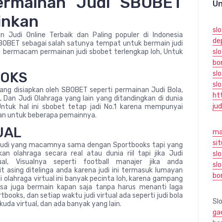
ermainan Judi SBOBET
Un
inkan
slo
 Judi Online Terbaik dan Paling populer di Indonesia
de
BET sebagai salah satunya tempat untuk bermain judi
 bermacam permainan judi sbobet terlengkap loh, Untuk
sl
bo
OOKS
sl
sl
ang disiapkan oleh SBOBET seperti permainan Judi Bola,
ht
, Dan Judi Olahraga yang lain yang ditandingkan di dunia
jud
ntuk hal ini sbobet tetap jadi No.1 karena mempunyai
an untuk beberapa pemainnya.
UAL
ma
sit
n judi yang macamnya sama dengan Sportbooks tapi yang
 olahraga secara real atau dunia riil tapi jika Judi
sl
tual, Visualnya seperti football manajer jika anda
sl
 asing ditelinga anda karena judi ini termasuk lumayan
bo
 olahraga virtual ini banyak pecinta loh, karena gampang
sa juga bermain kapan saja tanpa harus menanti laga
ortbooks, dan setiap waktu judi virtual ada seperti judi bola
Sl
n kuda virtual, dan ada banyak yang lain.
ga