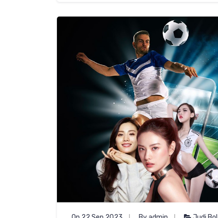
On 22 Sep 2023
By admin
Judi Bo