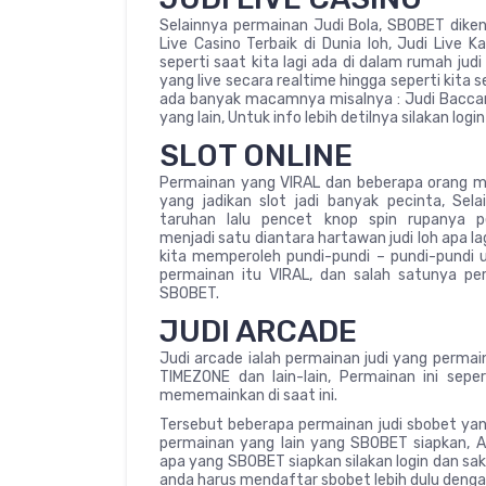
Selainnya permainan Judi Bola, SBOBET diken
Live Casino Terbaik di Dunia loh, Judi Live
seperti saat kita lagi ada di dalam rumah judi
yang live secara realtime hingga seperti kita s
ada banyak macamnya misalnya : Judi Baccarat
yang lain, Untuk info lebih detilnya silakan login
SLOT ONLINE
Permainan yang VIRAL dan beberapa orang me
yang jadikan slot jadi banyak pecinta, 
taruhan lalu pencet knop spin rupanya p
menjadi satu diantara hartawan judi loh apa 
kita memperoleh pundi-pundi – pundi-pundi ua
permainan itu VIRAL, dan salah satunya per
SBOBET.
JUDI ARCADE
Judi arcade ialah permainan judi yang permai
TIMEZONE dan lain-lain, Permainan ini sep
mememainkan di saat ini.
Tersebut beberapa permainan judi sbobet ya
permainan yang lain yang SBOBET siapkan, 
apa yang SBOBET siapkan silakan login dan sa
anda harus mendaftar sbobet lebih dulu denga