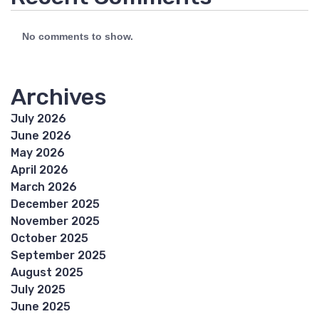
No comments to show.
Archives
July 2026
June 2026
May 2026
April 2026
March 2026
December 2025
November 2025
October 2025
September 2025
August 2025
July 2025
June 2025