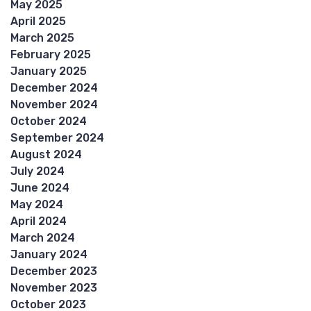
May 2025
April 2025
March 2025
February 2025
January 2025
December 2024
November 2024
October 2024
September 2024
August 2024
July 2024
June 2024
May 2024
April 2024
March 2024
January 2024
December 2023
November 2023
October 2023