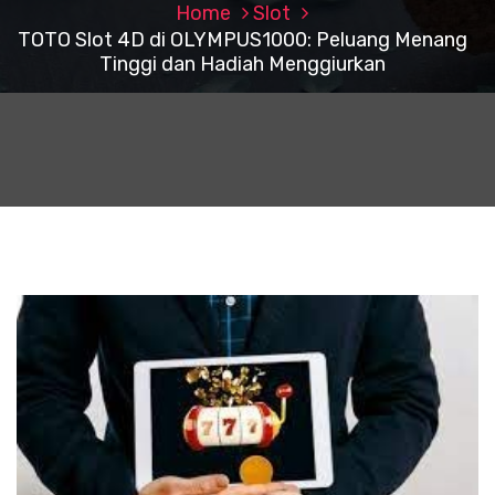
Home
Slot
TOTO Slot 4D di OLYMPUS1000: Peluang Menang
Tinggi dan Hadiah Menggiurkan