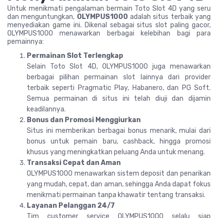
Untuk menikmati pengalaman bermain Toto Slot 4D yang seru
dan menguntungkan,
OLYMPUS1000
adalah situs terbaik yang
menyediakan game ini. Dikenal sebagai situs slot paling gacor,
OLYMPUS1000 menawarkan berbagai kelebihan bagi para
pemainnya:
Permainan Slot Terlengkap
Selain Toto Slot 4D, OLYMPUS1000 juga menawarkan
berbagai pilihan permainan slot lainnya dari provider
terbaik seperti Pragmatic Play, Habanero, dan PG Soft.
Semua permainan di situs ini telah diuji dan dijamin
keadilannya.
Bonus dan Promosi Menggiurkan
Situs ini memberikan berbagai bonus menarik, mulai dari
bonus untuk pemain baru, cashback, hingga promosi
khusus yang meningkatkan peluang Anda untuk menang.
Transaksi Cepat dan Aman
OLYMPUS1000 menawarkan sistem deposit dan penarikan
yang mudah, cepat, dan aman, sehingga Anda dapat fokus
menikmati permainan tanpa khawatir tentang transaksi.
Layanan Pelanggan 24/7
Tim customer service OLYMPUS1000 selalu siap