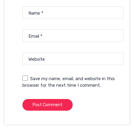
Name
*
Email
*
Website
Save my name, email, and website in this
browser for the next time I comment.